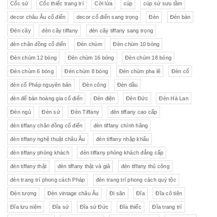
Cốc sứ
Cốc thiếc trang trí
Cời lửa
cúp
cúp sứ sưu tầm
decor châu Âu cổ điển
decor cổ điển sang trọng
Đèn
Đèn bàn
Đèn cây
đèn cây tiffany
đèn cây tiffany sang trọng
đèn chân đồng cổ điển
Đèn chùm
Đèn chùm 10 bóng
Đèn chùm 12 bóng
Đèn chùm 16 bóng
Đèn chùm 18 bóng
Đèn chùm 6 bóng
Đèn chùm 8 bóng
Đèn chùm pha lê
Đèn cổ
đèn cổ Pháp nguyên bản
Đèn công
Đèn dầu
đèn để bàn hoàng gia cổ điển
Đèn điện
Đèn Đức
Đèn Hà Lan
Đèn ngủ
Đèn sứ
Đèn Tiffany
đèn tiffany cao cấp
đèn tiffany chân đồng cổ điển
đèn tiffany chính hãng
đèn tiffany nghệ thuật châu Âu
đèn tiffany nhập khẩu
đèn tiffany phòng khách
đèn tiffany phòng khách đẳng cấp
đèn tiffany thật
đèn tiffany thật và giả
đèn tiffany thủ công
đèn trang trí phong cách Pháp
đèn trang trí phong cách quý tộc
Đèn tượng
Đèn vintage châu Âu
Đi săn
Đĩa
Đĩa cô tiên
Đĩa lưu niệm
Đĩa sứ
Đĩa sứ Đức
Đĩa thiếc
Đĩa trang trí