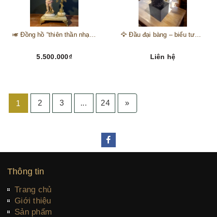
🎺 Đồng hồ “thiên thần nhạc hội” – tuyệt mỹ phẩm trang trí phong cách hoàng gia 🎼
🦅 Đầu đại bàng – biểu tượng của kẻ chinh phục trên đỉnh núi thành công 🦅
5.500.000₫
Liên hệ
2
3
...
24
»
1
Thông tin
Trang chủ
Giới thiệu
Sản phẩm