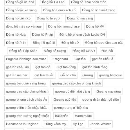
Đồng hồ gỗ óc chó
Đồng hồ Hà Lan
Đồng hồ Khải hoàn môn
Đồng hồ lắc kê vàng
Đồng hồ Lenzkirch cổ
Đồng hồ lịch mặt trăng
Đồng hồ Liên Xô
Đồng hồ lò sưởi
Đồng hồ mạ vàng
đồng hồ máy cơ vintage
Đồng hồ moon phase
Đồng hồ Mỹ
Đồng hồ Nga
Đồng hồ Pháp
Đồng hồ phong cách Louis XVI
Đồng hồ Prim
Đồng hồ quả lê
Đồng hồ sứ
Đồng hồ sưu tầm cao cấp
Đồng hồ Tiệp Khắc
Đồng hồ tượng
Đồng hồ USSR
Đúc nổi
Eugenio Pittaluga sculpture
Fragonard
Gạt tàn
gạt tàn châu á
gạt tàn châu âu
gạt tàn cổ
Gạt tàn đồng
gạt tàn hình rồng
gạt tàn mạ bạc
gạt tàn thuốc
Gỗ óc chó
Gương
gương baroque
gương baroque sang trọng
gương cao cấp cho phòng khách
gương cao cấp phòng khách
gương cổ điển dát vàng
Gương mạ vàng
gương phong cách châu Âu
Gương quý tộc
gương thiên thần cổ điển
gương thiên thần nhập khẩu
gương trang trí biệt thự
gương treo tường nghệ thuật
hải chiến
Hand made
Handmade in England
Hàng xách tay
Hy Lạp
Johnie Walker