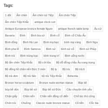
Tags:
1 đôi
Ấm chén
Ấm chén sứ Tiệp
Ấm chén Tiệp
Ấm chén Tiệp Khắc
antique clock set
Antique European bronze female figure
antique french table lamp
Âu sứ
Bavaria
Bình
Bình bia sứ
Bình cổ
Bình cổ Châu Âu
Bình đồng
Bình Hà Lan
Bình mạ bạc
bình mạ vàng
Bình Nga
Bình pha lê
Bình Samova
Bình sứ
bình sứ cổ
Bình sứ Pháp
Bình trà
Bình tráng bạc
bình trang trí
Bình uống nước
Bộ ấm chén Tiệp Khắc
Bộ cời lửa
Bộ đồ đồng châu Âu sang trọng
Bộ đồng hồ chân nến Đức 3 món
Bộ ly
Bộ trà
Bộ trà 6
Bộ trà đơn
Bộ trà Séc
bộ trà Tiệp Khắc
Bohemia
Bronze horse sculpture
Bronze nude woman statue
Búp bê
búp bê đức
Búp bê sứ
Búp bê sứ Đức
Câu chuyện tình yêu
Chặn giấy
Chân nến
Chân nến đồng cổ điển
Chế tác thủ công
Chén trà
Chuông
Classic nude bronze statue
Cô tiên
Cốc bia