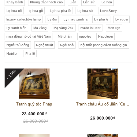
Khay bánh
Khung đắp thạch cao
Liễn
Liễn sứ
Lọ hoa
Lọ hoa cổ
lọ hoa gỗ
Lọ hoa pha lê
Lọ hoa sứ
Love Story
luxury collectible lamp
Ly đôi
Ly màu xanh lá
Ly pha lê
Ly rượu
Ly xanh biển
Mạ vàng
Mạ vàng 24k
made in ussr
Men rạn
mua đồng hồ cổ tại Việt Nam
Mỹ phẩm
napoleo
Napoleon
Nghề thủ công
Nghệ thuật
Ngôi nhà
nội thất phong cách hoàng gia
Nutrilon
Pha lê
- 10%
Tranh quý tộc Pháp
Tranh châu Âu cổ điển "Cuộc sống lao động"
23.400.000₫
26.000.000₫
26.000.000₫