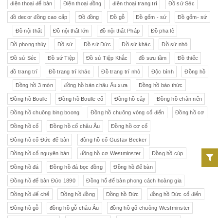
điện thoại để bàn
Điện thoại đồng
điên thoại trang trí
Đồ sứ Séc
đồ decor đồng cao cấp
Đồ đồng
Đồ gỗ
Đồ gốm - sứ
Đồ gốm- sứ
Đồ nội thất
Đồ nội thất lớn
đồ nội thất Pháp
Đồ pha lê
Đồ phong thủy
Đồ sứ
Đồ sứ Đức
Đồ sứ khác
Đồ sứ nhỏ
Đồ sứ Séc
Đồ sứ Tiệp
Đồ sứ Tiệp Khắc
đồ sưu tầm
Đồ thiếc
đồ trang trí
Đồ trang trí khác
Đồ trang trí nhỏ
Độc bình
Đồng hồ
Đồng hồ 3 món
đồng hồ bàn châu Âu xưa
Đồng hồ báo thức
Đồng hồ Boulle
Đồng hồ Boulle cổ
Đồng hồ cây
Đồng hồ chân nến
Đồng hồ chuông bing boong
Đồng hồ chuông vòng cổ điển
Đồng hồ cơ
Đồng hồ cổ
Đồng hồ cổ châu Âu
Đồng hồ cơ cổ
Đồng hồ cổ Đức để bàn
đồng hồ cổ Gustav Becker
Đồng hồ cổ nguyên bản
đồng hồ cơ Westminster
Đồng hồ cúp
Đồng hồ đá
Đồng hồ đá bọc đồng
Đồng hồ để bàn
Đồng hồ để bàn Đức 1890
Đồng hổ để bàn phong cách hoàng gia
Đồng hồ đế chế
Đồng hồ đồng
Đồng hồ Đức
đồng hồ Đức cổ điển
Đồng hồ gỗ
đồng hồ gỗ châu Âu
đồng hồ gõ chuông Westminster