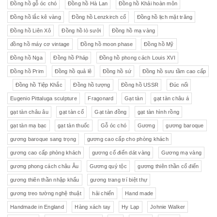
Đồng hồ gỗ óc chó
Đồng hồ Hà Lan
Đồng hồ Khải hoàn môn
Đồng hồ lắc kê vàng
Đồng hồ Lenzkirch cổ
Đồng hồ lịch mặt trăng
Đồng hồ Liên Xô
Đồng hồ lò sưởi
Đồng hồ mạ vàng
đồng hồ máy cơ vintage
Đồng hồ moon phase
Đồng hồ Mỹ
Đồng hồ Nga
Đồng hồ Pháp
Đồng hồ phong cách Louis XVI
Đồng hồ Prim
Đồng hồ quả lê
Đồng hồ sứ
Đồng hồ sưu tầm cao cấp
Đồng hồ Tiệp Khắc
Đồng hồ tượng
Đồng hồ USSR
Đúc nổi
Eugenio Pittaluga sculpture
Fragonard
Gạt tàn
gạt tàn châu á
gạt tàn châu âu
gạt tàn cổ
Gạt tàn đồng
gạt tàn hình rồng
gạt tàn mạ bạc
gạt tàn thuốc
Gỗ óc chó
Gương
gương baroque
gương baroque sang trọng
gương cao cấp cho phòng khách
gương cao cấp phòng khách
gương cổ điển dát vàng
Gương mạ vàng
gương phong cách châu Âu
Gương quý tộc
gương thiên thần cổ điển
gương thiên thần nhập khẩu
gương trang trí biệt thự
gương treo tường nghệ thuật
hải chiến
Hand made
Handmade in England
Hàng xách tay
Hy Lạp
Johnie Walker