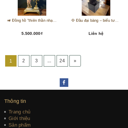
🎺 Đồng hồ “thiên thần nhạc hội” – tuyệt mỹ phẩm trang trí phong cách hoàng gia 🎼
🦅 Đầu đại bàng – biểu tượng của kẻ chinh phục trên đỉnh núi thành công 🦅
5.500.000₫
Liên hệ
2
3
...
24
»
1
Thông tin
Trang chủ
Giới thiệu
Sản phẩm