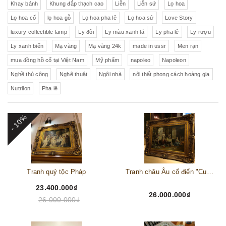
Khay bánh
Khung đắp thạch cao
Liễn
Liễn sứ
Lọ hoa
Lọ hoa cổ
lọ hoa gỗ
Lọ hoa pha lê
Lọ hoa sứ
Love Story
luxury collectible lamp
Ly đôi
Ly màu xanh lá
Ly pha lê
Ly rượu
Ly xanh biển
Mạ vàng
Mạ vàng 24k
made in ussr
Men rạn
mua đồng hồ cổ tại Việt Nam
Mỹ phẩm
napoleo
Napoleon
Nghề thủ công
Nghệ thuật
Ngôi nhà
nội thất phong cách hoàng gia
Nutrilon
Pha lê
- 10%
Tranh quý tộc Pháp
Tranh châu Âu cổ điển "Cuộc sống lao động"
23.400.000₫
26.000.000₫
26.000.000₫