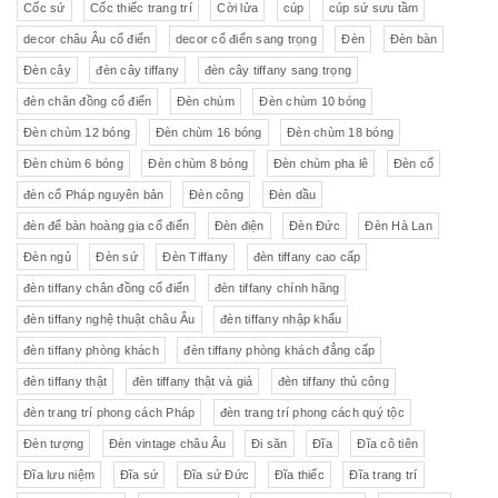
Cốc sứ
Cốc thiếc trang trí
Cời lửa
cúp
cúp sứ sưu tầm
decor châu Âu cổ điển
decor cổ điển sang trọng
Đèn
Đèn bàn
Đèn cây
đèn cây tiffany
đèn cây tiffany sang trọng
đèn chân đồng cổ điển
Đèn chùm
Đèn chùm 10 bóng
Đèn chùm 12 bóng
Đèn chùm 16 bóng
Đèn chùm 18 bóng
Đèn chùm 6 bóng
Đèn chùm 8 bóng
Đèn chùm pha lê
Đèn cổ
đèn cổ Pháp nguyên bản
Đèn công
Đèn dầu
đèn để bàn hoàng gia cổ điển
Đèn điện
Đèn Đức
Đèn Hà Lan
Đèn ngủ
Đèn sứ
Đèn Tiffany
đèn tiffany cao cấp
đèn tiffany chân đồng cổ điển
đèn tiffany chính hãng
đèn tiffany nghệ thuật châu Âu
đèn tiffany nhập khẩu
đèn tiffany phòng khách
đèn tiffany phòng khách đẳng cấp
đèn tiffany thật
đèn tiffany thật và giả
đèn tiffany thủ công
đèn trang trí phong cách Pháp
đèn trang trí phong cách quý tộc
Đèn tượng
Đèn vintage châu Âu
Đi săn
Đĩa
Đĩa cô tiên
Đĩa lưu niệm
Đĩa sứ
Đĩa sứ Đức
Đĩa thiếc
Đĩa trang trí