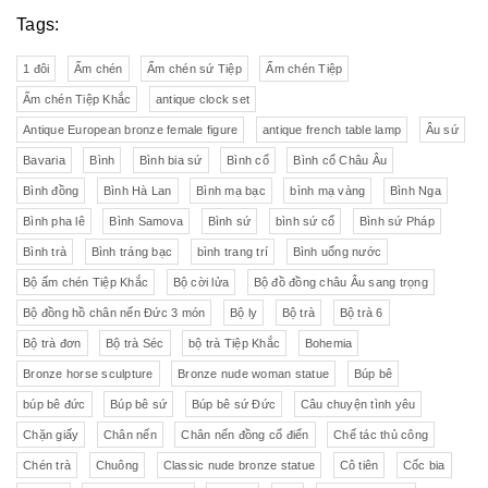
Tags:
1 đôi
Ấm chén
Ấm chén sứ Tiệp
Ấm chén Tiệp
Ấm chén Tiệp Khắc
antique clock set
Antique European bronze female figure
antique french table lamp
Âu sứ
Bavaria
Bình
Bình bia sứ
Bình cổ
Bình cổ Châu Âu
Bình đồng
Bình Hà Lan
Bình mạ bạc
bình mạ vàng
Bình Nga
Bình pha lê
Bình Samova
Bình sứ
bình sứ cổ
Bình sứ Pháp
Bình trà
Bình tráng bạc
bình trang trí
Bình uống nước
Bộ ấm chén Tiệp Khắc
Bộ cời lửa
Bộ đồ đồng châu Âu sang trọng
Bộ đồng hồ chân nến Đức 3 món
Bộ ly
Bộ trà
Bộ trà 6
Bộ trà đơn
Bộ trà Séc
bộ trà Tiệp Khắc
Bohemia
Bronze horse sculpture
Bronze nude woman statue
Búp bê
búp bê đức
Búp bê sứ
Búp bê sứ Đức
Câu chuyện tình yêu
Chặn giấy
Chân nến
Chân nến đồng cổ điển
Chế tác thủ công
Chén trà
Chuông
Classic nude bronze statue
Cô tiên
Cốc bia