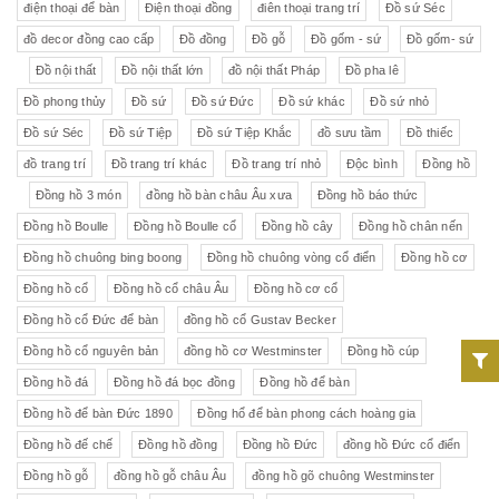
điện thoại để bàn
Điện thoại đồng
điên thoại trang trí
Đồ sứ Séc
đồ decor đồng cao cấp
Đồ đồng
Đồ gỗ
Đồ gốm - sứ
Đồ gốm- sứ
Đồ nội thất
Đồ nội thất lớn
đồ nội thất Pháp
Đồ pha lê
Đồ phong thủy
Đồ sứ
Đồ sứ Đức
Đồ sứ khác
Đồ sứ nhỏ
Đồ sứ Séc
Đồ sứ Tiệp
Đồ sứ Tiệp Khắc
đồ sưu tầm
Đồ thiếc
đồ trang trí
Đồ trang trí khác
Đồ trang trí nhỏ
Độc bình
Đồng hồ
Đồng hồ 3 món
đồng hồ bàn châu Âu xưa
Đồng hồ báo thức
Đồng hồ Boulle
Đồng hồ Boulle cổ
Đồng hồ cây
Đồng hồ chân nến
Đồng hồ chuông bing boong
Đồng hồ chuông vòng cổ điển
Đồng hồ cơ
Đồng hồ cổ
Đồng hồ cổ châu Âu
Đồng hồ cơ cổ
Đồng hồ cổ Đức để bàn
đồng hồ cổ Gustav Becker
Đồng hồ cổ nguyên bản
đồng hồ cơ Westminster
Đồng hồ cúp
Đồng hồ đá
Đồng hồ đá bọc đồng
Đồng hồ để bàn
Đồng hồ để bàn Đức 1890
Đồng hổ để bàn phong cách hoàng gia
Đồng hồ đế chế
Đồng hồ đồng
Đồng hồ Đức
đồng hồ Đức cổ điển
Đồng hồ gỗ
đồng hồ gỗ châu Âu
đồng hồ gõ chuông Westminster