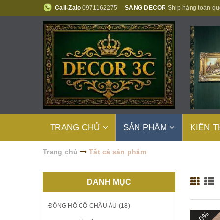
Call-Zalo
0971162275
SANG DECOR
Ship hàng toàn qu
TRANG CHỦ
SẢN PHẨM
KIẾN 
Trang chủ
Tất cả sản phẩm
DANH MỤC
ĐỒNG HỒ CỔ CHÂU ÂU (18)
- 10%