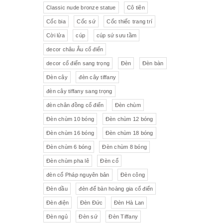
Pha lê màu đắp hoa nổi
Johnie Walker
Pháp
Classic nude bronze statue
Cô tiên
Cốc bia
Cốc sứ
Cốc thiếc trang trí
Pha lê
Đĩa trang trí
JB Deposee - Paris
Cời lửa
cúp
cúp sứ sưu tầm
Sứ hồng
Pha lê màu
L'art Bronze Qualité France
decor châu Âu cổ điển
decor cổ điển sang trọng
Đèn
Đèn bàn
Ấm chén sứ Tiệp
Bộ trà
Karlovy Vary
Đèn cây
đèn cây tiffany
Sữa
Đồng hồ Boulle
đèn cây tiffany sang trọng
đèn chân đồng cổ điển
Đèn chùm
Tượng đồng
Thảm
Đèn chùm 10 bóng
Đèn chùm 12 bóng
Đèn chùm 16 bóng
Đèn chùm 18 bóng
Độc bình
Đồ đồng
Đèn chùm 6 bóng
Đèn chùm 8 bóng
Tượng sứ
Đồ trang trí nhỏ
Đèn chùm pha lê
Đèn cổ
đèn cổ Pháp nguyên bản
Đèn công
Rượu Cognac
Đèn dầu
đèn để bàn hoàng gia cổ điển
Thực phẩm chức năng
Đèn điện
Đèn Đức
Đèn Hà Lan
Đèn ngủ
Đèn sứ
Đèn Tiffany
Rượu Whisky
Rượu vang