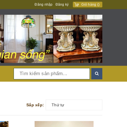
Đăng nhập
Đăng ký
Giỏ hàng
(
)
Sắp xếp:
Thứ tự