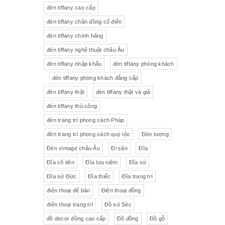
đèn tiffany cao cấp
Tượng gốm
Đèn bàn
đèn tiffany chân đồng cổ điển
đèn tiffany chính hãng
Tượng
Bộ trà sứ Tiệp
đèn tiffany nghệ thuật châu Âu
đèn tiffany nhập khẩu
đèn tiffany phòng khách
đèn tiffany phòng khách đẳng cấp
đèn tiffany thật
đèn tiffany thật và giả
đèn tiffany thủ công
đèn trang trí phong cách Pháp
đèn trang trí phong cách quý tộc
Đèn tượng
Đèn vintage châu Âu
Đi săn
Đĩa
Đĩa cô tiên
Đĩa lưu niệm
Đĩa sứ
Đĩa sứ Đức
Đĩa thiếc
Đĩa trang trí
điện thoại để bàn
Điện thoại đồng
điên thoại trang trí
Đồ sứ Séc
đồ decor đồng cao cấp
Đồ đồng
Đồ gỗ