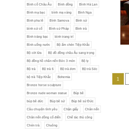
Liên Xô
Đồ trang trí khác
Đèn
Bình cổ Châu Âu
Bình đồng
Bình Hà Lan
Bình mạ bạc
bình mạ vàng
Bình Nga
Cộng hòa Séc- chợ đồ cổ Praha
Đồ sứ khác
Tranh sơn dầu
Bình pha lê
Bình Samova
Bình sứ
pha lê Tiệp
Đồ sứ Tiệp
bình sứ cổ
Bình sứ Pháp
Bình trà
Đồ sứ nhỏ
Đôn bình
Bình tráng bạc
bình trang trí
Sứ Đức
Italia, Germany
Âu sứ có nắp
Gạt tàn
Bình uống nước
Bộ ấm chén Tiệp Khắc
Bộ cời lửa
Bộ đồ đồng châu Âu sang trọng
VebR- Đức
Royal Schwabap
Ly pha lê
Liễn cổ
Bộ đồng hồ chân nến Đức 3 món
Bộ ly
H&C - Séc
Bohemia
Đồ sứ hồng
Đồ sứ
Bộ trà
Bộ trà 6
Bộ trà đơn
Bộ trà Séc
bộ trà Tiệp Khắc
Bohemia
1
Đức
Tiệp Khắc
Liễn sứ
Đồng hồ quả lê
Bronze horse sculpture
Bavaria
Nutrilon
Đồng hồ
Đèn chùm
Bronze nude woman statue
Búp bê
búp bê đức
Búp bê sứ
Búp bê sứ Đức
Fonderie Bords de Seine
Đèn chùm pha lê Tiệp
Câu chuyện tình yêu
Chặn giấy
Chân nến
Chân nến đồng cổ điển
Chế tác thủ công
Đồng hồ để bàn
Chế tác thủ công
Đồ nội thất
Hennessy
Chén trà
Chuông