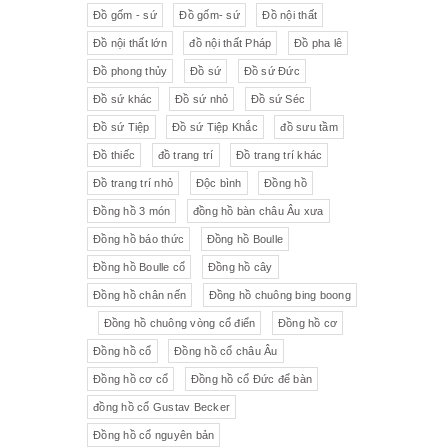
Đồ gốm - sứ
Đồ gốm- sứ
Đồ nội thất
Đồ nội thất lớn
đồ nội thất Pháp
Đồ pha lê
Đồ phong thủy
Đồ sứ
Đồ sứ Đức
Đồ sứ khác
Đồ sứ nhỏ
Đồ sứ Séc
Đồ sứ Tiệp
Đồ sứ Tiệp Khắc
đồ sưu tầm
Đồ thiếc
đồ trang trí
Đồ trang trí khác
Đồ trang trí nhỏ
Độc bình
Đồng hồ
Đồng hồ 3 món
đồng hồ bàn châu Âu xưa
Đồng hồ báo thức
Đồng hồ Boulle
Đồng hồ Boulle cổ
Đồng hồ cây
Đồng hồ chân nến
Đồng hồ chuông bing boong
Đồng hồ chuông vòng cổ điển
Đồng hồ cơ
Đồng hồ cổ
Đồng hồ cổ châu Âu
Đồng hồ cơ cổ
Đồng hồ cổ Đức để bàn
đồng hồ cổ Gustav Becker
Đồng hồ cổ nguyên bản