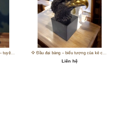
🎺 Đồng hồ “thiên thần nhạc hội” – tuyệt mỹ phẩm trang trí phong cách hoàng gia 🎼
🦅 Đầu đại bàng – biểu tượng của kẻ chinh phục trên đỉnh núi thành công 🦅
Liên hệ