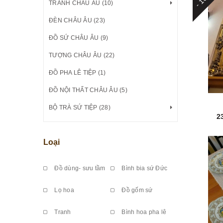
TRANH CHÂU ÂU (10)
ĐÈN CHÂU ÂU (23)
ĐỒ SỨ CHÂU ÂU (9)
TƯỢNG CHÂU ÂU (22)
ĐỒ PHA LÊ TIỆP (1)
ĐỒ NỘI THẤT CHÂU ÂU (5)
BỘ TRÀ SỨ TIỆP (28)
2
Loại
Đồ dùng- sưu tầm
Bình bia sứ Đức
Lọ hoa
Đồ gốm sứ
Tranh
Bình hoa pha lê