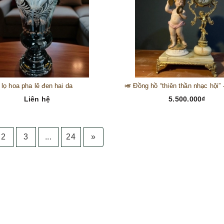
lọ hoa pha lê đen hai da
Liên hệ
5.500.000₫
2
3
...
24
»