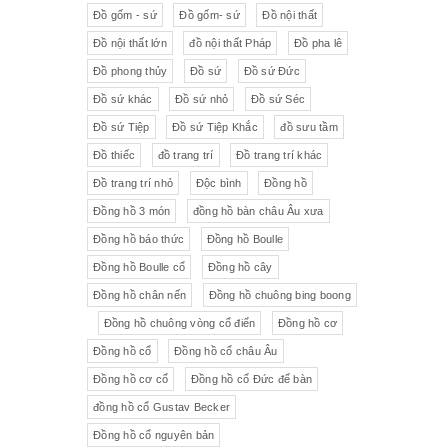
Đồ gốm - sứ
Đồ gốm- sứ
Đồ nội thất
Đồ nội thất lớn
đồ nội thất Pháp
Đồ pha lê
Đồ phong thủy
Đồ sứ
Đồ sứ Đức
Đồ sứ khác
Đồ sứ nhỏ
Đồ sứ Séc
Đồ sứ Tiệp
Đồ sứ Tiệp Khắc
đồ sưu tầm
Đồ thiếc
đồ trang trí
Đồ trang trí khác
Đồ trang trí nhỏ
Độc bình
Đồng hồ
Đồng hồ 3 món
đồng hồ bàn châu Âu xưa
Đồng hồ báo thức
Đồng hồ Boulle
Đồng hồ Boulle cổ
Đồng hồ cây
Đồng hồ chân nến
Đồng hồ chuông bing boong
Đồng hồ chuông vòng cổ điển
Đồng hồ cơ
Đồng hồ cổ
Đồng hồ cổ châu Âu
Đồng hồ cơ cổ
Đồng hồ cổ Đức để bàn
đồng hồ cổ Gustav Becker
Đồng hồ cổ nguyên bản