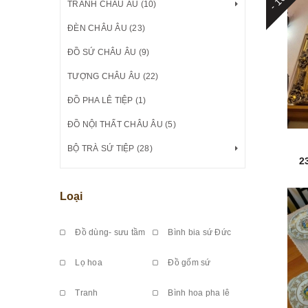
TRANH CHÂU ÂU (10)
ĐÈN CHÂU ÂU (23)
ĐỒ SỨ CHÂU ÂU (9)
TƯỢNG CHÂU ÂU (22)
ĐỒ PHA LÊ TIỆP (1)
ĐỒ NỘI THẤT CHÂU ÂU (5)
BỘ TRÀ SỨ TIỆP (28)
2
Loại
Đồ dùng- sưu tầm
Bình bia sứ Đức
Lọ hoa
Đồ gốm sứ
Tranh
Bình hoa pha lê