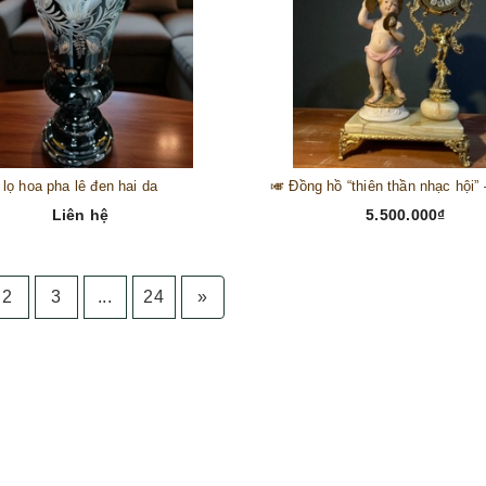
lọ hoa pha lê đen hai da
Liên hệ
5.500.000₫
2
3
...
24
»