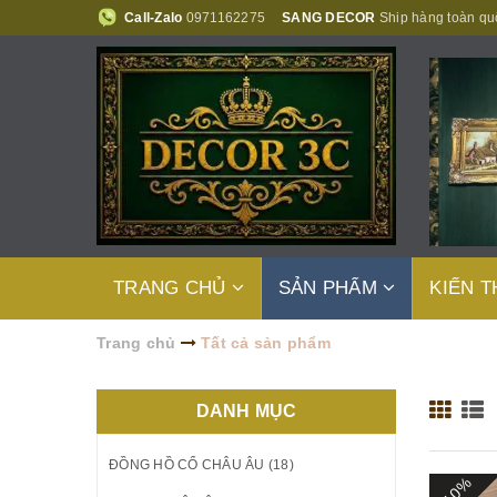
Call-Zalo
0971162275
SANG DECOR
Ship hàng toàn qu
TRANG CHỦ
SẢN PHẨM
KIẾN 
Trang chủ
Tất cả sản phẩm
DANH MỤC
ĐỒNG HỒ CỔ CHÂU ÂU (18)
- 10%