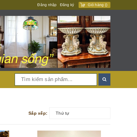
Đăng nhập
Đăng ký
Giỏ hàng
(
)
Sắp xếp:
Thứ tự