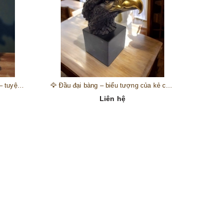
🎺 Đồng hồ “thiên thần nhạc hội” – tuyệt mỹ phẩm trang trí phong cách hoàng gia 🎼
🦅 Đầu đại bàng – biểu tượng của kẻ chinh phục trên đỉnh núi thành công 🦅
Liên hệ