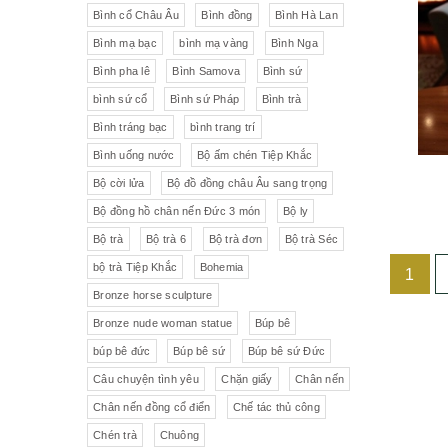
Liên Xô
Đồ trang trí khác
Đèn
Bình cổ Châu Âu
Bình đồng
Bình Hà Lan
Bình mạ bạc
bình mạ vàng
Bình Nga
Cộng hòa Séc- chợ đồ cổ Praha
Đồ sứ khác
Tranh sơn dầu
Bình pha lê
Bình Samova
Bình sứ
pha lê Tiệp
Đồ sứ Tiệp
bình sứ cổ
Bình sứ Pháp
Bình trà
Đồ sứ nhỏ
Đôn bình
Bình tráng bạc
bình trang trí
Sứ Đức
Italia, Germany
Âu sứ có nắp
Gạt tàn
Bình uống nước
Bộ ấm chén Tiệp Khắc
Bộ cời lửa
Bộ đồ đồng châu Âu sang trọng
VebR- Đức
Royal Schwabap
Ly pha lê
Liễn cổ
Bộ đồng hồ chân nến Đức 3 món
Bộ ly
H&C - Séc
Bohemia
Đồ sứ hồng
Đồ sứ
Bộ trà
Bộ trà 6
Bộ trà đơn
Bộ trà Séc
bộ trà Tiệp Khắc
Bohemia
1
Đức
Tiệp Khắc
Liễn sứ
Đồng hồ quả lê
Bronze horse sculpture
Bavaria
Nutrilon
Đồng hồ
Đèn chùm
Bronze nude woman statue
Búp bê
búp bê đức
Búp bê sứ
Búp bê sứ Đức
Fonderie Bords de Seine
Đèn chùm pha lê Tiệp
Câu chuyện tình yêu
Chặn giấy
Chân nến
Chân nến đồng cổ điển
Chế tác thủ công
Đồng hồ để bàn
Chế tác thủ công
Đồ nội thất
Hennessy
Chén trà
Chuông