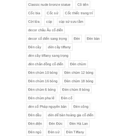
Pha lê màu đắp hoa nổi
Johnie Walker
Pháp
Classic nude bronze statue
Cô tiên
Cốc bia
Cốc sứ
Cốc thiếc trang trí
Pha lê
Đĩa trang trí
JB Deposee - Paris
Cời lửa
cúp
cúp sứ sưu tầm
Sứ hồng
Pha lê màu
L'art Bronze Qualité France
decor châu Âu cổ điển
decor cổ điển sang trọng
Đèn
Đèn bàn
Ấm chén sứ Tiệp
Bộ trà
Karlovy Vary
Đèn cây
đèn cây tiffany
Sữa
Đồng hồ Boulle
đèn cây tiffany sang trọng
đèn chân đồng cổ điển
Đèn chùm
Tượng đồng
Thảm
Đèn chùm 10 bóng
Đèn chùm 12 bóng
Đèn chùm 16 bóng
Đèn chùm 18 bóng
Độc bình
Đồ đồng
Đèn chùm 6 bóng
Đèn chùm 8 bóng
Tượng sứ
Đồ trang trí nhỏ
Đèn chùm pha lê
Đèn cổ
đèn cổ Pháp nguyên bản
Đèn công
Rượu Cognac
Đèn dầu
đèn để bàn hoàng gia cổ điển
Thực phẩm chức năng
Đèn điện
Đèn Đức
Đèn Hà Lan
Đèn ngủ
Đèn sứ
Đèn Tiffany
Rượu Whisky
Rượu vang