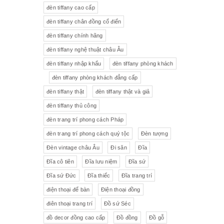
đèn tiffany cao cấp
Tượng gốm
Đèn bàn
đèn tiffany chân đồng cổ điển
đèn tiffany chính hãng
Tượng
Bộ trà sứ Tiệp
đèn tiffany nghệ thuật châu Âu
đèn tiffany nhập khẩu
đèn tiffany phòng khách
đèn tiffany phòng khách đẳng cấp
đèn tiffany thật
đèn tiffany thật và giả
đèn tiffany thủ công
đèn trang trí phong cách Pháp
đèn trang trí phong cách quý tộc
Đèn tượng
Đèn vintage châu Âu
Đi săn
Đĩa
Đĩa cô tiên
Đĩa lưu niệm
Đĩa sứ
Đĩa sứ Đức
Đĩa thiếc
Đĩa trang trí
điện thoại để bàn
Điện thoại đồng
điên thoại trang trí
Đồ sứ Séc
đồ decor đồng cao cấp
Đồ đồng
Đồ gỗ