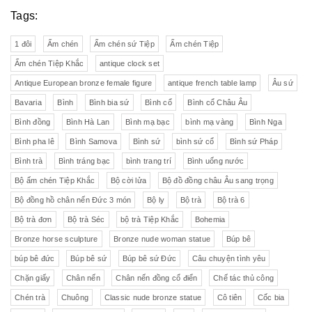
Tags:
1 đôi
Ấm chén
Ấm chén sứ Tiệp
Ấm chén Tiệp
Ấm chén Tiệp Khắc
antique clock set
Antique European bronze female figure
antique french table lamp
Âu sứ
Bavaria
Bình
Bình bia sứ
Bình cổ
Bình cổ Châu Âu
Bình đồng
Bình Hà Lan
Bình mạ bạc
bình mạ vàng
Bình Nga
Bình pha lê
Bình Samova
Bình sứ
bình sứ cổ
Bình sứ Pháp
Bình trà
Bình tráng bạc
bình trang trí
Bình uống nước
Bộ ấm chén Tiệp Khắc
Bộ cời lửa
Bộ đồ đồng châu Âu sang trọng
Bộ đồng hồ chân nến Đức 3 món
Bộ ly
Bộ trà
Bộ trà 6
Bộ trà đơn
Bộ trà Séc
bộ trà Tiệp Khắc
Bohemia
Bronze horse sculpture
Bronze nude woman statue
Búp bê
búp bê đức
Búp bê sứ
Búp bê sứ Đức
Câu chuyện tình yêu
Chặn giấy
Chân nến
Chân nến đồng cổ điển
Chế tác thủ công
Chén trà
Chuông
Classic nude bronze statue
Cô tiên
Cốc bia