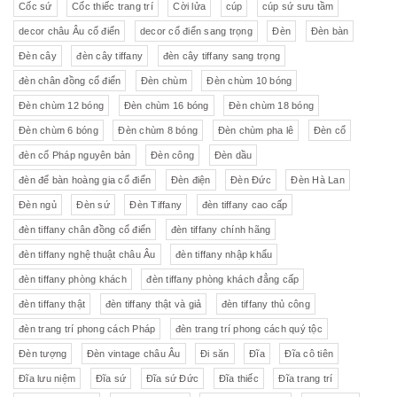
Cốc sứ
Cốc thiếc trang trí
Cời lửa
cúp
cúp sứ sưu tầm
decor châu Âu cổ điển
decor cổ điển sang trọng
Đèn
Đèn bàn
Đèn cây
đèn cây tiffany
đèn cây tiffany sang trọng
đèn chân đồng cổ điển
Đèn chùm
Đèn chùm 10 bóng
Đèn chùm 12 bóng
Đèn chùm 16 bóng
Đèn chùm 18 bóng
Đèn chùm 6 bóng
Đèn chùm 8 bóng
Đèn chùm pha lê
Đèn cổ
đèn cổ Pháp nguyên bản
Đèn công
Đèn dầu
đèn để bàn hoàng gia cổ điển
Đèn điện
Đèn Đức
Đèn Hà Lan
Đèn ngủ
Đèn sứ
Đèn Tiffany
đèn tiffany cao cấp
đèn tiffany chân đồng cổ điển
đèn tiffany chính hãng
đèn tiffany nghệ thuật châu Âu
đèn tiffany nhập khẩu
đèn tiffany phòng khách
đèn tiffany phòng khách đẳng cấp
đèn tiffany thật
đèn tiffany thật và giả
đèn tiffany thủ công
đèn trang trí phong cách Pháp
đèn trang trí phong cách quý tộc
Đèn tượng
Đèn vintage châu Âu
Đi săn
Đĩa
Đĩa cô tiên
Đĩa lưu niệm
Đĩa sứ
Đĩa sứ Đức
Đĩa thiếc
Đĩa trang trí