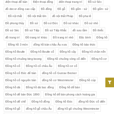
điện thoại để bàn
Điện thoại đồng
điên thoại trang trí
Đồ sứ Séc
đồ decor đồng cao cấp
Đồ đồng
Đồ gỗ
Đồ gốm - sứ
Đồ gốm- sứ
Đồ nội thất
Đồ nội thất lớn
đồ nội thất Pháp
Đồ pha lê
Đồ phong thủy
Đồ sứ
Đồ sứ Đức
Đồ sứ khác
Đồ sứ nhỏ
Đồ sứ Séc
Đồ sứ Tiệp
Đồ sứ Tiệp Khắc
đồ sưu tầm
Đồ thiếc
đồ trang trí
Đồ trang trí khác
Đồ trang trí nhỏ
Độc bình
Đồng hồ
Đồng hồ 3 món
đồng hồ bàn châu Âu xưa
Đồng hồ báo thức
Đồng hồ Boulle
Đồng hồ Boulle cổ
Đồng hồ cây
Đồng hồ chân nến
Đồng hồ chuông bing boong
Đồng hồ chuông vòng cổ điển
Đồng hồ cơ
Đồng hồ cổ
Đồng hồ cổ châu Âu
Đồng hồ cơ cổ
Đồng hồ cổ Đức để bàn
đồng hồ cổ Gustav Becker
Đồng hồ cổ nguyên bản
đồng hồ cơ Westminster
Đồng hồ cúp
Đồng hồ đá
Đồng hồ đá bọc đồng
Đồng hồ để bàn
Đồng hồ để bàn Đức 1890
Đồng hổ để bàn phong cách hoàng gia
Đồng hồ đế chế
Đồng hồ đồng
Đồng hồ Đức
đồng hồ Đức cổ điển
Đồng hồ gỗ
đồng hồ gỗ châu Âu
đồng hồ gõ chuông Westminster