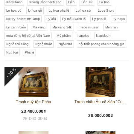
Khay bánh
Khung đắp thạch cao
Liễn
Liễn sứ
Lọ hoa
Lọ hoa cổ
lọ hoa gỗ
Lọ hoa pha lê
Lọ hoa sứ
Love Story
luxury collectible lamp
Ly đôi
Ly màu xanh lá
Ly pha lê
Ly rượu
Ly xanh biển
Mạ vàng
Mạ vàng 24k
made in ussr
Men rạn
mua đồng hồ cổ tại Việt Nam
Mỹ phẩm
napoleo
Napoleon
Nghề thủ công
Nghệ thuật
Ngôi nhà
nội thất phong cách hoàng gia
Nutrilon
Pha lê
- 10%
Tranh quý tộc Pháp
Tranh châu Âu cổ điển "Cuộc sống lao động"
23.400.000₫
26.000.000₫
26.000.000₫