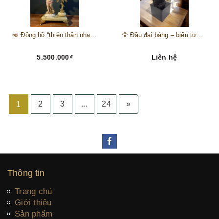
🎺 Đồng hồ “thiên thần nhạc hội” – tuyệt mỹ phẩm trang trí phong cách hoàng gia 🎼
🦅 Đầu đại bàng – biểu tượng của kẻ chinh phục trên đỉnh núi thành công 🦅
5.500.000₫
Liên hệ
2
3
...
24
»
1
Thông tin
Trang chủ
Giới thiệu
Sản phẩm