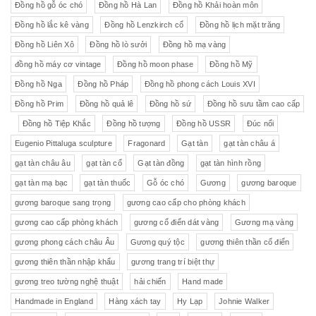
Đồng hồ gỗ óc chó
Đồng hồ Hà Lan
Đồng hồ Khải hoàn môn
Đồng hồ lắc kê vàng
Đồng hồ Lenzkirch cổ
Đồng hồ lịch mặt trăng
Đồng hồ Liên Xô
Đồng hồ lò sưởi
Đồng hồ mạ vàng
đồng hồ máy cơ vintage
Đồng hồ moon phase
Đồng hồ Mỹ
Đồng hồ Nga
Đồng hồ Pháp
Đồng hồ phong cách Louis XVI
Đồng hồ Prim
Đồng hồ quả lê
Đồng hồ sứ
Đồng hồ sưu tầm cao cấp
Đồng hồ Tiệp Khắc
Đồng hồ tượng
Đồng hồ USSR
Đúc nổi
Eugenio Pittaluga sculpture
Fragonard
Gạt tàn
gạt tàn châu á
gạt tàn châu âu
gạt tàn cổ
Gạt tàn đồng
gạt tàn hình rồng
gạt tàn mạ bạc
gạt tàn thuốc
Gỗ óc chó
Gương
gương baroque
gương baroque sang trọng
gương cao cấp cho phòng khách
gương cao cấp phòng khách
gương cổ điển dát vàng
Gương mạ vàng
gương phong cách châu Âu
Gương quý tộc
gương thiên thần cổ điển
gương thiên thần nhập khẩu
gương trang trí biệt thự
gương treo tường nghệ thuật
hải chiến
Hand made
Handmade in England
Hàng xách tay
Hy Lạp
Johnie Walker