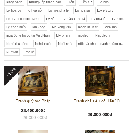
Khay bánh
Khung đắp thạch cao
Liễn
Liễn sứ
Lọ hoa
Lọ hoa cổ
lọ hoa gỗ
Lọ hoa pha lê
Lọ hoa sứ
Love Story
luxury collectible lamp
Ly đôi
Ly màu xanh lá
Ly pha lê
Ly rượu
Ly xanh biển
Mạ vàng
Mạ vàng 24k
made in ussr
Men rạn
mua đồng hồ cổ tại Việt Nam
Mỹ phẩm
napoleo
Napoleon
Nghề thủ công
Nghệ thuật
Ngôi nhà
nội thất phong cách hoàng gia
Nutrilon
Pha lê
- 10%
Tranh quý tộc Pháp
Tranh châu Âu cổ điển "Cuộc sống lao động"
23.400.000₫
26.000.000₫
26.000.000₫