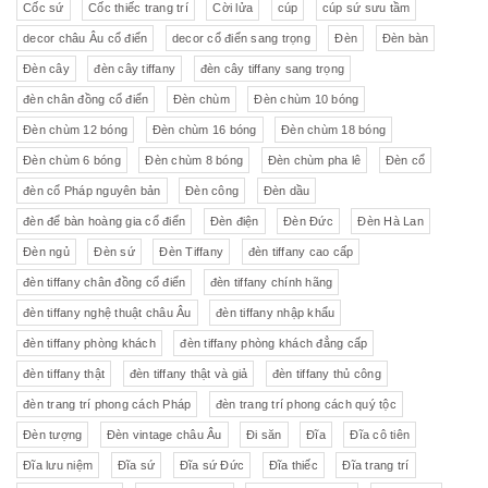
Cốc sứ
Cốc thiếc trang trí
Cời lửa
cúp
cúp sứ sưu tầm
decor châu Âu cổ điển
decor cổ điển sang trọng
Đèn
Đèn bàn
Đèn cây
đèn cây tiffany
đèn cây tiffany sang trọng
đèn chân đồng cổ điển
Đèn chùm
Đèn chùm 10 bóng
Đèn chùm 12 bóng
Đèn chùm 16 bóng
Đèn chùm 18 bóng
Đèn chùm 6 bóng
Đèn chùm 8 bóng
Đèn chùm pha lê
Đèn cổ
đèn cổ Pháp nguyên bản
Đèn công
Đèn dầu
đèn để bàn hoàng gia cổ điển
Đèn điện
Đèn Đức
Đèn Hà Lan
Đèn ngủ
Đèn sứ
Đèn Tiffany
đèn tiffany cao cấp
đèn tiffany chân đồng cổ điển
đèn tiffany chính hãng
đèn tiffany nghệ thuật châu Âu
đèn tiffany nhập khẩu
đèn tiffany phòng khách
đèn tiffany phòng khách đẳng cấp
đèn tiffany thật
đèn tiffany thật và giả
đèn tiffany thủ công
đèn trang trí phong cách Pháp
đèn trang trí phong cách quý tộc
Đèn tượng
Đèn vintage châu Âu
Đi săn
Đĩa
Đĩa cô tiên
Đĩa lưu niệm
Đĩa sứ
Đĩa sứ Đức
Đĩa thiếc
Đĩa trang trí