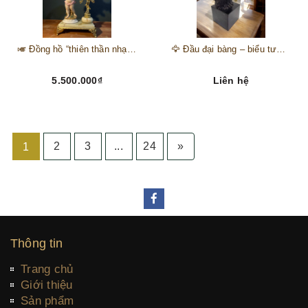
🎺 Đồng hồ “thiên thần nhạc hội” – tuyệt mỹ phẩm trang trí phong cách hoàng gia 🎼
🦅 Đầu đại bàng – biểu tượng của kẻ chinh phục trên đỉnh núi thành công 🦅
5.500.000₫
Liên hệ
2
3
...
24
»
1
Thông tin
Trang chủ
Giới thiệu
Sản phẩm