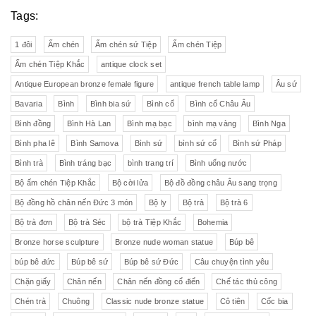
Tags:
1 đôi
Ấm chén
Ấm chén sứ Tiệp
Ấm chén Tiệp
Ấm chén Tiệp Khắc
antique clock set
Antique European bronze female figure
antique french table lamp
Âu sứ
Bavaria
Bình
Bình bia sứ
Bình cổ
Bình cổ Châu Âu
Bình đồng
Bình Hà Lan
Bình mạ bạc
bình mạ vàng
Bình Nga
Bình pha lê
Bình Samova
Bình sứ
bình sứ cổ
Bình sứ Pháp
Bình trà
Bình tráng bạc
bình trang trí
Bình uống nước
Bộ ấm chén Tiệp Khắc
Bộ cời lửa
Bộ đồ đồng châu Âu sang trọng
Bộ đồng hồ chân nến Đức 3 món
Bộ ly
Bộ trà
Bộ trà 6
Bộ trà đơn
Bộ trà Séc
bộ trà Tiệp Khắc
Bohemia
Bronze horse sculpture
Bronze nude woman statue
Búp bê
búp bê đức
Búp bê sứ
Búp bê sứ Đức
Câu chuyện tình yêu
Chặn giấy
Chân nến
Chân nến đồng cổ điển
Chế tác thủ công
Chén trà
Chuông
Classic nude bronze statue
Cô tiên
Cốc bia