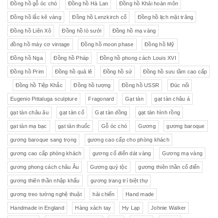
Đồng hồ gỗ óc chó
Đồng hồ Hà Lan
Đồng hồ Khải hoàn môn
Đồng hồ lắc kê vàng
Đồng hồ Lenzkirch cổ
Đồng hồ lịch mặt trăng
Đồng hồ Liên Xô
Đồng hồ lò sưởi
Đồng hồ mạ vàng
đồng hồ máy cơ vintage
Đồng hồ moon phase
Đồng hồ Mỹ
Đồng hồ Nga
Đồng hồ Pháp
Đồng hồ phong cách Louis XVI
Đồng hồ Prim
Đồng hồ quả lê
Đồng hồ sứ
Đồng hồ sưu tầm cao cấp
Đồng hồ Tiệp Khắc
Đồng hồ tượng
Đồng hồ USSR
Đúc nổi
Eugenio Pittaluga sculpture
Fragonard
Gạt tàn
gạt tàn châu á
gạt tàn châu âu
gạt tàn cổ
Gạt tàn đồng
gạt tàn hình rồng
gạt tàn mạ bạc
gạt tàn thuốc
Gỗ óc chó
Gương
gương baroque
gương baroque sang trọng
gương cao cấp cho phòng khách
gương cao cấp phòng khách
gương cổ điển dát vàng
Gương mạ vàng
gương phong cách châu Âu
Gương quý tộc
gương thiên thần cổ điển
gương thiên thần nhập khẩu
gương trang trí biệt thự
gương treo tường nghệ thuật
hải chiến
Hand made
Handmade in England
Hàng xách tay
Hy Lạp
Johnie Walker