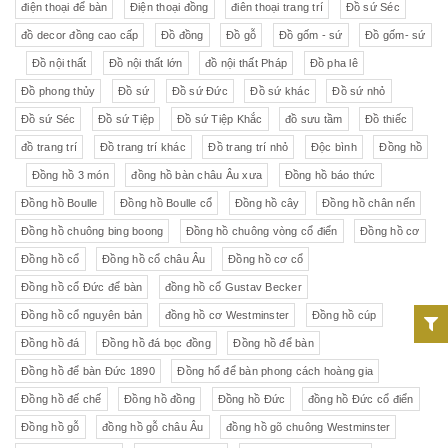
điện thoại để bàn
Điện thoại đồng
điên thoại trang trí
Đồ sứ Séc
đồ decor đồng cao cấp
Đồ đồng
Đồ gỗ
Đồ gốm - sứ
Đồ gốm- sứ
Đồ nội thất
Đồ nội thất lớn
đồ nội thất Pháp
Đồ pha lê
Đồ phong thủy
Đồ sứ
Đồ sứ Đức
Đồ sứ khác
Đồ sứ nhỏ
Đồ sứ Séc
Đồ sứ Tiệp
Đồ sứ Tiệp Khắc
đồ sưu tầm
Đồ thiếc
đồ trang trí
Đồ trang trí khác
Đồ trang trí nhỏ
Độc bình
Đồng hồ
Đồng hồ 3 món
đồng hồ bàn châu Âu xưa
Đồng hồ báo thức
Đồng hồ Boulle
Đồng hồ Boulle cổ
Đồng hồ cây
Đồng hồ chân nến
Đồng hồ chuông bing boong
Đồng hồ chuông vòng cổ điển
Đồng hồ cơ
Đồng hồ cổ
Đồng hồ cổ châu Âu
Đồng hồ cơ cổ
Đồng hồ cổ Đức để bàn
đồng hồ cổ Gustav Becker
Đồng hồ cổ nguyên bản
đồng hồ cơ Westminster
Đồng hồ cúp
Đồng hồ đá
Đồng hồ đá bọc đồng
Đồng hồ để bàn
Đồng hồ để bàn Đức 1890
Đồng hổ để bàn phong cách hoàng gia
Đồng hồ đế chế
Đồng hồ đồng
Đồng hồ Đức
đồng hồ Đức cổ điển
Đồng hồ gỗ
đồng hồ gỗ châu Âu
đồng hồ gõ chuông Westminster