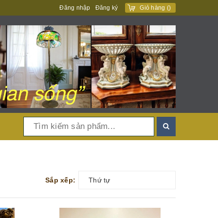
Đăng nhập
Đăng ký
Giỏ hàng
(
)
Sắp xếp:
Thứ tự