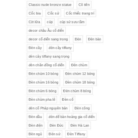
Pha lê màu đắp hoa nổi
Johnie Walker
Pháp
Classic nude bronze statue
Cô tiên
Cốc bia
Cốc sứ
Cốc thiếc trang trí
Pha lê
Đĩa trang trí
JB Deposee - Paris
Cời lửa
cúp
cúp sứ sưu tầm
Sứ hồng
Pha lê màu
L'art Bronze Qualité France
decor châu Âu cổ điển
decor cổ điển sang trọng
Đèn
Đèn bàn
Ấm chén sứ Tiệp
Bộ trà
Karlovy Vary
Đèn cây
đèn cây tiffany
Sữa
Đồng hồ Boulle
đèn cây tiffany sang trọng
đèn chân đồng cổ điển
Đèn chùm
Tượng đồng
Thảm
Đèn chùm 10 bóng
Đèn chùm 12 bóng
Đèn chùm 16 bóng
Đèn chùm 18 bóng
Độc bình
Đồ đồng
Đèn chùm 6 bóng
Đèn chùm 8 bóng
Tượng sứ
Đồ trang trí nhỏ
Đèn chùm pha lê
Đèn cổ
đèn cổ Pháp nguyên bản
Đèn công
Rượu Cognac
Đèn dầu
đèn để bàn hoàng gia cổ điển
Thực phẩm chức năng
Đèn điện
Đèn Đức
Đèn Hà Lan
Đèn ngủ
Đèn sứ
Đèn Tiffany
Rượu Whisky
Rượu vang