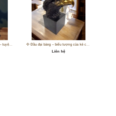
🎺 Đồng hồ “thiên thần nhạc hội” – tuyệt mỹ phẩm trang trí phong cách hoàng gia 🎼
🦅 Đầu đại bàng – biểu tượng của kẻ chinh phục trên đỉnh núi thành công 🦅
Liên hệ