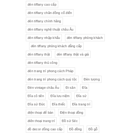
đèn tiffany cao cấp
Tượng gốm
Đèn bàn
đèn tiffany chân đồng cổ điển
đèn tiffany chính hãng
Tượng
Bộ trà sứ Tiệp
đèn tiffany nghệ thuật châu Âu
đèn tiffany nhập khẩu
đèn tiffany phòng khách
đèn tiffany phòng khách đẳng cấp
đèn tiffany thật
đèn tiffany thật và giả
đèn tiffany thủ công
đèn trang trí phong cách Pháp
đèn trang trí phong cách quý tộc
Đèn tượng
Đèn vintage châu Âu
Đi săn
Đĩa
Đĩa cô tiên
Đĩa lưu niệm
Đĩa sứ
Đĩa sứ Đức
Đĩa thiếc
Đĩa trang trí
điện thoại để bàn
Điện thoại đồng
điên thoại trang trí
Đồ sứ Séc
đồ decor đồng cao cấp
Đồ đồng
Đồ gỗ