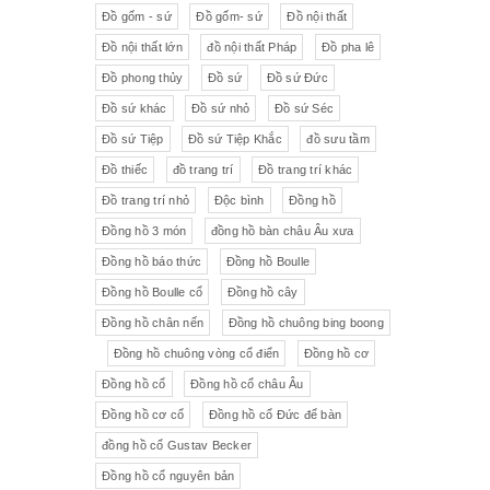
Đồ gốm - sứ
Đồ gốm- sứ
Đồ nội thất
Đồ nội thất lớn
đồ nội thất Pháp
Đồ pha lê
Đồ phong thủy
Đồ sứ
Đồ sứ Đức
Đồ sứ khác
Đồ sứ nhỏ
Đồ sứ Séc
Đồ sứ Tiệp
Đồ sứ Tiệp Khắc
đồ sưu tầm
Đồ thiếc
đồ trang trí
Đồ trang trí khác
Đồ trang trí nhỏ
Độc bình
Đồng hồ
Đồng hồ 3 món
đồng hồ bàn châu Âu xưa
Đồng hồ báo thức
Đồng hồ Boulle
Đồng hồ Boulle cổ
Đồng hồ cây
Đồng hồ chân nến
Đồng hồ chuông bing boong
Đồng hồ chuông vòng cổ điển
Đồng hồ cơ
Đồng hồ cổ
Đồng hồ cổ châu Âu
Đồng hồ cơ cổ
Đồng hồ cổ Đức để bàn
đồng hồ cổ Gustav Becker
Đồng hồ cổ nguyên bản