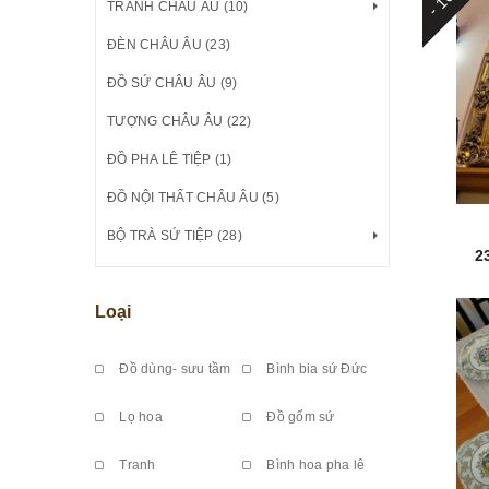
TRANH CHÂU ÂU (10)
ĐÈN CHÂU ÂU (23)
ĐỒ SỨ CHÂU ÂU (9)
TƯỢNG CHÂU ÂU (22)
ĐỒ PHA LÊ TIỆP (1)
ĐỒ NỘI THẤT CHÂU ÂU (5)
BỘ TRÀ SỨ TIỆP (28)
2
Loại
Đồ dùng- sưu tầm
Bình bia sứ Đức
Lọ hoa
Đồ gốm sứ
Tranh
Bình hoa pha lê