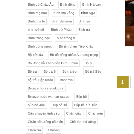
Liên Xô
Đồ trang trí khác
Đèn
Bình cổ Châu Âu
Bình đồng
Bình Hà Lan
Bình mạ bạc
bình mạ vàng
Bình Nga
Cộng hòa Séc- chợ đồ cổ Praha
Đồ sứ khác
Tranh sơn dầu
Bình pha lê
Bình Samova
Bình sứ
pha lê Tiệp
Đồ sứ Tiệp
bình sứ cổ
Bình sứ Pháp
Bình trà
Đồ sứ nhỏ
Đôn bình
Bình tráng bạc
bình trang trí
Sứ Đức
Italia, Germany
Âu sứ có nắp
Gạt tàn
Bình uống nước
Bộ ấm chén Tiệp Khắc
Bộ cời lửa
Bộ đồ đồng châu Âu sang trọng
VebR- Đức
Royal Schwabap
Ly pha lê
Liễn cổ
Bộ đồng hồ chân nến Đức 3 món
Bộ ly
H&C - Séc
Bohemia
Đồ sứ hồng
Đồ sứ
Bộ trà
Bộ trà 6
Bộ trà đơn
Bộ trà Séc
bộ trà Tiệp Khắc
Bohemia
1
Đức
Tiệp Khắc
Liễn sứ
Đồng hồ quả lê
Bronze horse sculpture
Bavaria
Nutrilon
Đồng hồ
Đèn chùm
Bronze nude woman statue
Búp bê
búp bê đức
Búp bê sứ
Búp bê sứ Đức
Fonderie Bords de Seine
Đèn chùm pha lê Tiệp
Câu chuyện tình yêu
Chặn giấy
Chân nến
Chân nến đồng cổ điển
Chế tác thủ công
Đồng hồ để bàn
Chế tác thủ công
Đồ nội thất
Hennessy
Chén trà
Chuông