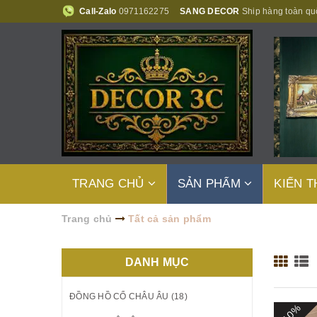
Call-Zalo
0971162275
SANG DECOR
Ship hàng toàn qu
TRANG CHỦ
SẢN PHẨM
KIẾN 
Trang chủ
Tất cả sản phẩm
DANH MỤC
ĐỒNG HỒ CỔ CHÂU ÂU (18)
- 10%