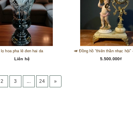
lọ hoa pha lê đen hai da
Liên hệ
5.500.000₫
2
3
...
24
»