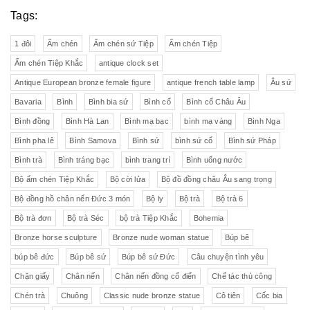
Tags:
1 đôi
Ấm chén
Ấm chén sứ Tiệp
Ấm chén Tiệp
Ấm chén Tiệp Khắc
antique clock set
Antique European bronze female figure
antique french table lamp
Âu sứ
Bavaria
Bình
Bình bia sứ
Bình cổ
Bình cổ Châu Âu
Bình đồng
Bình Hà Lan
Bình mạ bạc
bình mạ vàng
Bình Nga
Bình pha lê
Bình Samova
Bình sứ
bình sứ cổ
Bình sứ Pháp
Bình trà
Bình tráng bạc
bình trang trí
Bình uống nước
Bộ ấm chén Tiệp Khắc
Bộ cời lửa
Bộ đồ đồng châu Âu sang trọng
Bộ đồng hồ chân nến Đức 3 món
Bộ ly
Bộ trà
Bộ trà 6
Bộ trà đơn
Bộ trà Séc
bộ trà Tiệp Khắc
Bohemia
Bronze horse sculpture
Bronze nude woman statue
Búp bê
búp bê đức
Búp bê sứ
Búp bê sứ Đức
Câu chuyện tình yêu
Chặn giấy
Chân nến
Chân nến đồng cổ điển
Chế tác thủ công
Chén trà
Chuông
Classic nude bronze statue
Cô tiên
Cốc bia