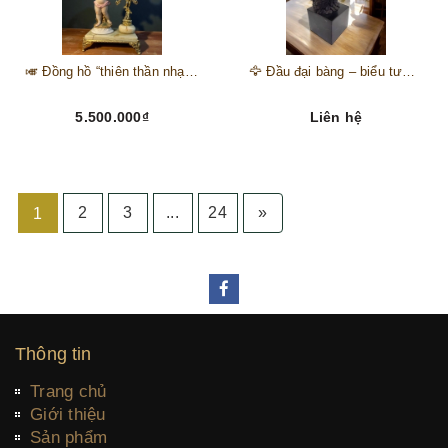
🎺 Đồng hồ “thiên thần nhạc hội” – tuyệt mỹ phẩm trang trí phong cách hoàng gia 🎼
🦅 Đầu đại bàng – biểu tượng của kẻ chinh phục trên đỉnh núi thành công 🦅
5.500.000₫
Liên hệ
2
3
...
24
»
1
Thông tin
Trang chủ
Giới thiệu
Sản phẩm