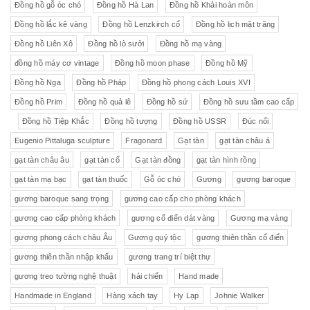
Đồng hồ gỗ óc chó
Đồng hồ Hà Lan
Đồng hồ Khải hoàn môn
Đồng hồ lắc kê vàng
Đồng hồ Lenzkirch cổ
Đồng hồ lịch mặt trăng
Đồng hồ Liên Xô
Đồng hồ lò sưởi
Đồng hồ mạ vàng
đồng hồ máy cơ vintage
Đồng hồ moon phase
Đồng hồ Mỹ
Đồng hồ Nga
Đồng hồ Pháp
Đồng hồ phong cách Louis XVI
Đồng hồ Prim
Đồng hồ quả lê
Đồng hồ sứ
Đồng hồ sưu tầm cao cấp
Đồng hồ Tiệp Khắc
Đồng hồ tượng
Đồng hồ USSR
Đúc nổi
Eugenio Pittaluga sculpture
Fragonard
Gạt tàn
gạt tàn châu á
gạt tàn châu âu
gạt tàn cổ
Gạt tàn đồng
gạt tàn hình rồng
gạt tàn mạ bạc
gạt tàn thuốc
Gỗ óc chó
Gương
gương baroque
gương baroque sang trọng
gương cao cấp cho phòng khách
gương cao cấp phòng khách
gương cổ điển dát vàng
Gương mạ vàng
gương phong cách châu Âu
Gương quý tộc
gương thiên thần cổ điển
gương thiên thần nhập khẩu
gương trang trí biệt thự
gương treo tường nghệ thuật
hải chiến
Hand made
Handmade in England
Hàng xách tay
Hy Lạp
Johnie Walker