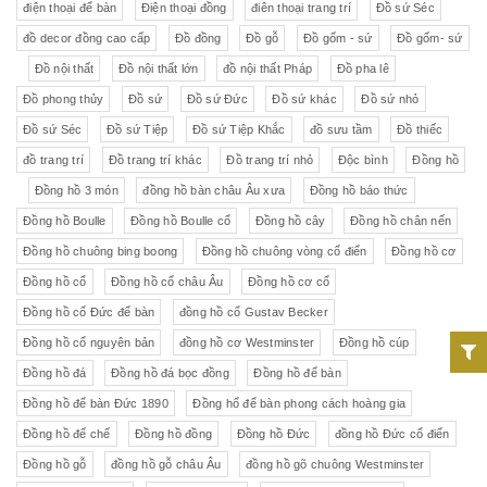
điện thoại để bàn
Điện thoại đồng
điên thoại trang trí
Đồ sứ Séc
đồ decor đồng cao cấp
Đồ đồng
Đồ gỗ
Đồ gốm - sứ
Đồ gốm- sứ
Đồ nội thất
Đồ nội thất lớn
đồ nội thất Pháp
Đồ pha lê
Đồ phong thủy
Đồ sứ
Đồ sứ Đức
Đồ sứ khác
Đồ sứ nhỏ
Đồ sứ Séc
Đồ sứ Tiệp
Đồ sứ Tiệp Khắc
đồ sưu tầm
Đồ thiếc
đồ trang trí
Đồ trang trí khác
Đồ trang trí nhỏ
Độc bình
Đồng hồ
Đồng hồ 3 món
đồng hồ bàn châu Âu xưa
Đồng hồ báo thức
Đồng hồ Boulle
Đồng hồ Boulle cổ
Đồng hồ cây
Đồng hồ chân nến
Đồng hồ chuông bing boong
Đồng hồ chuông vòng cổ điển
Đồng hồ cơ
Đồng hồ cổ
Đồng hồ cổ châu Âu
Đồng hồ cơ cổ
Đồng hồ cổ Đức để bàn
đồng hồ cổ Gustav Becker
Đồng hồ cổ nguyên bản
đồng hồ cơ Westminster
Đồng hồ cúp
Đồng hồ đá
Đồng hồ đá bọc đồng
Đồng hồ để bàn
Đồng hồ để bàn Đức 1890
Đồng hổ để bàn phong cách hoàng gia
Đồng hồ đế chế
Đồng hồ đồng
Đồng hồ Đức
đồng hồ Đức cổ điển
Đồng hồ gỗ
đồng hồ gỗ châu Âu
đồng hồ gõ chuông Westminster