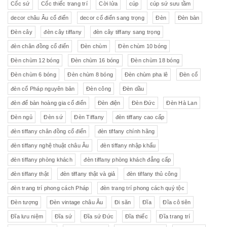
Cốc sứ
Cốc thiếc trang trí
Cời lửa
cúp
cúp sứ sưu tầm
decor châu Âu cổ điển
decor cổ điển sang trọng
Đèn
Đèn bàn
Đèn cây
đèn cây tiffany
đèn cây tiffany sang trọng
đèn chân đồng cổ điển
Đèn chùm
Đèn chùm 10 bóng
Đèn chùm 12 bóng
Đèn chùm 16 bóng
Đèn chùm 18 bóng
Đèn chùm 6 bóng
Đèn chùm 8 bóng
Đèn chùm pha lê
Đèn cổ
đèn cổ Pháp nguyên bản
Đèn công
Đèn dầu
đèn để bàn hoàng gia cổ điển
Đèn điện
Đèn Đức
Đèn Hà Lan
Đèn ngủ
Đèn sứ
Đèn Tiffany
đèn tiffany cao cấp
đèn tiffany chân đồng cổ điển
đèn tiffany chính hãng
đèn tiffany nghệ thuật châu Âu
đèn tiffany nhập khẩu
đèn tiffany phòng khách
đèn tiffany phòng khách đẳng cấp
đèn tiffany thật
đèn tiffany thật và giả
đèn tiffany thủ công
đèn trang trí phong cách Pháp
đèn trang trí phong cách quý tộc
Đèn tượng
Đèn vintage châu Âu
Đi săn
Đĩa
Đĩa cô tiên
Đĩa lưu niệm
Đĩa sứ
Đĩa sứ Đức
Đĩa thiếc
Đĩa trang trí