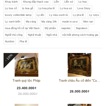
Khay bánh
Khung đắp thạch cao
Liễn
Liễn sứ
Lọ hoa
Lọ hoa cổ
lọ hoa gỗ
Lọ hoa pha lê
Lọ hoa sứ
Love Story
luxury collectible lamp
Ly đôi
Ly màu xanh lá
Ly pha lê
Ly rượu
Ly xanh biển
Mạ vàng
Mạ vàng 24k
made in ussr
Men rạn
mua đồng hồ cổ tại Việt Nam
Mỹ phẩm
napoleo
Napoleon
Nghề thủ công
Nghệ thuật
Ngôi nhà
nội thất phong cách hoàng gia
Nutrilon
Pha lê
- 10%
Tranh quý tộc Pháp
Tranh châu Âu cổ điển "Cuộc sống lao động"
23.400.000₫
26.000.000₫
26.000.000₫