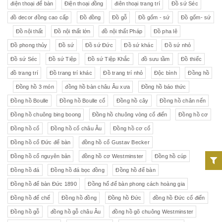
điện thoại để bàn
Điện thoại đồng
điên thoại trang trí
Đồ sứ Séc
đồ decor đồng cao cấp
Đồ đồng
Đồ gỗ
Đồ gốm - sứ
Đồ gốm- sứ
Đồ nội thất
Đồ nội thất lớn
đồ nội thất Pháp
Đồ pha lê
Đồ phong thủy
Đồ sứ
Đồ sứ Đức
Đồ sứ khác
Đồ sứ nhỏ
Đồ sứ Séc
Đồ sứ Tiệp
Đồ sứ Tiệp Khắc
đồ sưu tầm
Đồ thiếc
đồ trang trí
Đồ trang trí khác
Đồ trang trí nhỏ
Độc bình
Đồng hồ
Đồng hồ 3 món
đồng hồ bàn châu Âu xưa
Đồng hồ báo thức
Đồng hồ Boulle
Đồng hồ Boulle cổ
Đồng hồ cây
Đồng hồ chân nến
Đồng hồ chuông bing boong
Đồng hồ chuông vòng cổ điển
Đồng hồ cơ
Đồng hồ cổ
Đồng hồ cổ châu Âu
Đồng hồ cơ cổ
Đồng hồ cổ Đức để bàn
đồng hồ cổ Gustav Becker
Đồng hồ cổ nguyên bản
đồng hồ cơ Westminster
Đồng hồ cúp
Đồng hồ đá
Đồng hồ đá bọc đồng
Đồng hồ để bàn
Đồng hồ để bàn Đức 1890
Đồng hổ để bàn phong cách hoàng gia
Đồng hồ đế chế
Đồng hồ đồng
Đồng hồ Đức
đồng hồ Đức cổ điển
Đồng hồ gỗ
đồng hồ gỗ châu Âu
đồng hồ gõ chuông Westminster