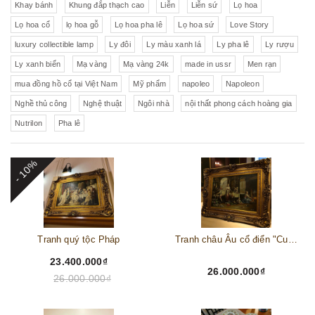
Khay bánh
Khung đắp thạch cao
Liễn
Liễn sứ
Lọ hoa
Lọ hoa cổ
lọ hoa gỗ
Lọ hoa pha lê
Lọ hoa sứ
Love Story
luxury collectible lamp
Ly đôi
Ly màu xanh lá
Ly pha lê
Ly rượu
Ly xanh biển
Mạ vàng
Mạ vàng 24k
made in ussr
Men rạn
mua đồng hồ cổ tại Việt Nam
Mỹ phẩm
napoleo
Napoleon
Nghề thủ công
Nghệ thuật
Ngôi nhà
nội thất phong cách hoàng gia
Nutrilon
Pha lê
- 10%
Tranh quý tộc Pháp
Tranh châu Âu cổ điển "Cuộc sống lao động"
23.400.000₫
26.000.000₫
26.000.000₫