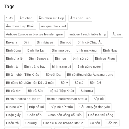
Tags:
1 đôi
Ấm chén
Ấm chén sứ Tiệp
Ấm chén Tiệp
Ấm chén Tiệp Khắc
antique clock set
Antique European bronze female figure
antique french table lamp
Âu sứ
Bavaria
Bình
Bình bia sứ
Bình cổ
Bình cổ Châu Âu
Bình đồng
Bình Hà Lan
Bình mạ bạc
bình mạ vàng
Bình Nga
Bình pha lê
Bình Samova
Bình sứ
bình sứ cổ
Bình sứ Pháp
Bình trà
Bình tráng bạc
bình trang trí
Bình uống nước
Bộ ấm chén Tiệp Khắc
Bộ cời lửa
Bộ đồ đồng châu Âu sang trọng
Bộ đồng hồ chân nến Đức 3 món
Bộ ly
Bộ trà
Bộ trà 6
Bộ trà đơn
Bộ trà Séc
bộ trà Tiệp Khắc
Bohemia
Bronze horse sculpture
Bronze nude woman statue
Búp bê
búp bê đức
Búp bê sứ
Búp bê sứ Đức
Câu chuyện tình yêu
Chặn giấy
Chân nến
Chân nến đồng cổ điển
Chế tác thủ công
Chén trà
Chuông
Classic nude bronze statue
Cô tiên
Cốc bia