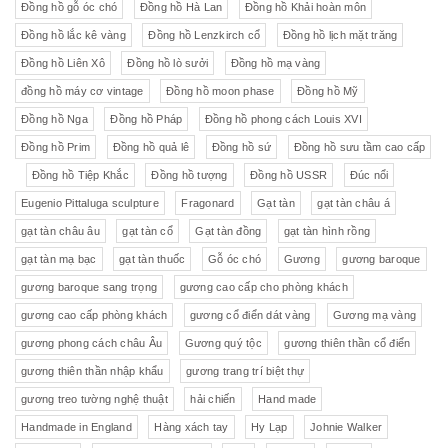
Đồng hồ gỗ óc chó
Đồng hồ Hà Lan
Đồng hồ Khải hoàn môn
Đồng hồ lắc kê vàng
Đồng hồ Lenzkirch cổ
Đồng hồ lịch mặt trăng
Đồng hồ Liên Xô
Đồng hồ lò sưởi
Đồng hồ mạ vàng
đồng hồ máy cơ vintage
Đồng hồ moon phase
Đồng hồ Mỹ
Đồng hồ Nga
Đồng hồ Pháp
Đồng hồ phong cách Louis XVI
Đồng hồ Prim
Đồng hồ quả lê
Đồng hồ sứ
Đồng hồ sưu tầm cao cấp
Đồng hồ Tiệp Khắc
Đồng hồ tượng
Đồng hồ USSR
Đúc nổi
Eugenio Pittaluga sculpture
Fragonard
Gạt tàn
gạt tàn châu á
gạt tàn châu âu
gạt tàn cổ
Gạt tàn đồng
gạt tàn hình rồng
gạt tàn mạ bạc
gạt tàn thuốc
Gỗ óc chó
Gương
gương baroque
gương baroque sang trọng
gương cao cấp cho phòng khách
gương cao cấp phòng khách
gương cổ điển dát vàng
Gương mạ vàng
gương phong cách châu Âu
Gương quý tộc
gương thiên thần cổ điển
gương thiên thần nhập khẩu
gương trang trí biệt thự
gương treo tường nghệ thuật
hải chiến
Hand made
Handmade in England
Hàng xách tay
Hy Lạp
Johnie Walker