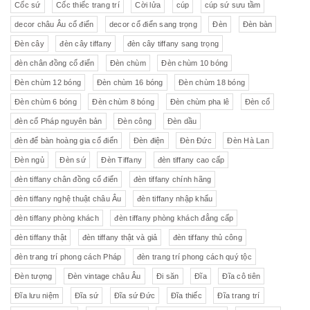
Cốc sứ
Cốc thiếc trang trí
Cời lửa
cúp
cúp sứ sưu tầm
decor châu Âu cổ điển
decor cổ điển sang trọng
Đèn
Đèn bàn
Đèn cây
đèn cây tiffany
đèn cây tiffany sang trọng
đèn chân đồng cổ điển
Đèn chùm
Đèn chùm 10 bóng
Đèn chùm 12 bóng
Đèn chùm 16 bóng
Đèn chùm 18 bóng
Đèn chùm 6 bóng
Đèn chùm 8 bóng
Đèn chùm pha lê
Đèn cổ
đèn cổ Pháp nguyên bản
Đèn công
Đèn dầu
đèn để bàn hoàng gia cổ điển
Đèn điện
Đèn Đức
Đèn Hà Lan
Đèn ngủ
Đèn sứ
Đèn Tiffany
đèn tiffany cao cấp
đèn tiffany chân đồng cổ điển
đèn tiffany chính hãng
đèn tiffany nghệ thuật châu Âu
đèn tiffany nhập khẩu
đèn tiffany phòng khách
đèn tiffany phòng khách đẳng cấp
đèn tiffany thật
đèn tiffany thật và giả
đèn tiffany thủ công
đèn trang trí phong cách Pháp
đèn trang trí phong cách quý tộc
Đèn tượng
Đèn vintage châu Âu
Đi săn
Đĩa
Đĩa cô tiên
Đĩa lưu niệm
Đĩa sứ
Đĩa sứ Đức
Đĩa thiếc
Đĩa trang trí