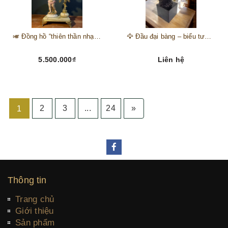
🎺 Đồng hồ “thiên thần nhạc hội” – tuyệt mỹ phẩm trang trí phong cách hoàng gia 🎼
🦅 Đầu đại bàng – biểu tượng của kẻ chinh phục trên đỉnh núi thành công 🦅
5.500.000₫
Liên hệ
2
3
...
24
»
1
Thông tin
Trang chủ
Giới thiệu
Sản phẩm