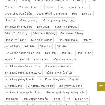
Chén trà
Chuông
Classic nude bronze statue
Cô tiên
Cốc bia
Cốc sứ
Cốc thiếc trang trí
Cời lửa
cúp
cúp sứ sưu tầm
decor châu Âu cổ điển
decor cổ điển sang trọng
Đèn
Đèn bàn
Đèn cây
đèn cây tiffany
đèn cây tiffany sang trọng
đèn chân đồng cổ điển
Đèn chùm
Đèn chùm 10 bóng
Đèn chùm 12 bóng
Đèn chùm 16 bóng
Đèn chùm 18 bóng
Đèn chùm 6 bóng
Đèn chùm 8 bóng
Đèn chùm pha lê
Đèn cổ
đèn cổ Pháp nguyên bản
Đèn công
Đèn dầu
đèn để bàn hoàng gia cổ điển
Đèn điện
Đèn Đức
Đèn Hà Lan
Đèn ngủ
Đèn sứ
Đèn Tiffany
đèn tiffany cao cấp
đèn tiffany chân đồng cổ điển
đèn tiffany chính hãng
đèn tiffany nghệ thuật châu Âu
đèn tiffany nhập khẩu
đèn tiffany phòng khách
đèn tiffany phòng khách đẳng cấp
đèn tiffany thật
đèn tiffany thật và giả
đèn tiffany thủ công
đèn trang trí phong cách Pháp
đèn trang trí phong cách quý tộc
Đèn tượng
Đèn vintage châu Âu
Đi săn
Đĩa
Đĩa cô tiên