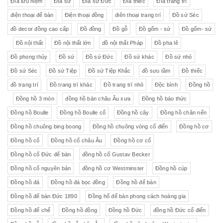
Đĩa lưu niệm
Đĩa sứ
Đĩa sứ Đức
Đĩa thiếc
Đĩa trang trí
điện thoại để bàn
Điện thoại đồng
điên thoại trang trí
Đồ sứ Séc
đồ decor đồng cao cấp
Đồ đồng
Đồ gỗ
Đồ gốm - sứ
Đồ gốm- sứ
Đồ nội thất
Đồ nội thất lớn
đồ nội thất Pháp
Đồ pha lê
Đồ phong thủy
Đồ sứ
Đồ sứ Đức
Đồ sứ khác
Đồ sứ nhỏ
Đồ sứ Séc
Đồ sứ Tiệp
Đồ sứ Tiệp Khắc
đồ sưu tầm
Đồ thiếc
đồ trang trí
Đồ trang trí khác
Đồ trang trí nhỏ
Độc bình
Đồng hồ
Đồng hồ 3 món
đồng hồ bàn châu Âu xưa
Đồng hồ báo thức
Đồng hồ Boulle
Đồng hồ Boulle cổ
Đồng hồ cây
Đồng hồ chân nến
Đồng hồ chuông bing boong
Đồng hồ chuông vòng cổ điển
Đồng hồ cơ
Đồng hồ cổ
Đồng hồ cổ châu Âu
Đồng hồ cơ cổ
Đồng hồ cổ Đức để bàn
đồng hồ cổ Gustav Becker
Đồng hồ cổ nguyên bản
đồng hồ cơ Westminster
Đồng hồ cúp
Đồng hồ đá
Đồng hồ đá bọc đồng
Đồng hồ để bàn
Đồng hồ để bàn Đức 1890
Đồng hổ để bàn phong cách hoàng gia
Đồng hồ đế chế
Đồng hồ đồng
Đồng hồ Đức
đồng hồ Đức cổ điển