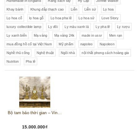
Handmade in England
Hàng xách tay
Hy Lạp
Johnie Walker
Khay bánh
Khung đắp thạch cao
Liễn
Liễn sứ
Lọ hoa
Lọ hoa cổ
lọ hoa gỗ
Lọ hoa pha lê
Lọ hoa sứ
Love Story
luxury collectible lamp
Ly đôi
Ly màu xanh lá
Ly pha lê
Ly rượu
Ly xanh biển
Mạ vàng
Mạ vàng 24k
made in ussr
Men rạn
mua đồng hồ cổ tại Việt Nam
Mỹ phẩm
napoleo
Napoleon
Nghề thủ công
Nghệ thuật
Ngôi nhà
nội thất phong cách hoàng gia
Nutrilon
Pha lê
Bộ tam bảo thời gian – Vinh hoa Đức quốc
15.000.000₫