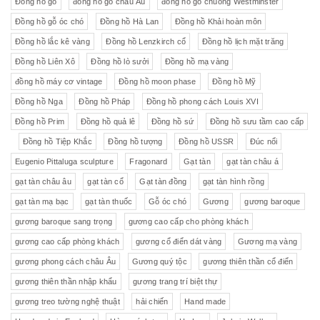
Đồng hồ gỗ
đồng hồ gỗ châu Âu
đồng hồ gõ chuông Westminster
Đồng hồ gỗ óc chó
Đồng hồ Hà Lan
Đồng hồ Khải hoàn môn
Đồng hồ lắc kê vàng
Đồng hồ Lenzkirch cổ
Đồng hồ lịch mặt trăng
Đồng hồ Liên Xô
Đồng hồ lò sưởi
Đồng hồ mạ vàng
đồng hồ máy cơ vintage
Đồng hồ moon phase
Đồng hồ Mỹ
Đồng hồ Nga
Đồng hồ Pháp
Đồng hồ phong cách Louis XVI
Đồng hồ Prim
Đồng hồ quả lê
Đồng hồ sứ
Đồng hồ sưu tầm cao cấp
Đồng hồ Tiệp Khắc
Đồng hồ tượng
Đồng hồ USSR
Đúc nổi
Eugenio Pittaluga sculpture
Fragonard
Gạt tàn
gạt tàn châu á
gạt tàn châu âu
gạt tàn cổ
Gạt tàn đồng
gạt tàn hình rồng
gạt tàn mạ bạc
gạt tàn thuốc
Gỗ óc chó
Gương
gương baroque
gương baroque sang trọng
gương cao cấp cho phòng khách
gương cao cấp phòng khách
gương cổ điển dát vàng
Gương mạ vàng
gương phong cách châu Âu
Gương quý tộc
gương thiên thần cổ điển
gương thiên thần nhập khẩu
gương trang trí biệt thự
gương treo tường nghệ thuật
hải chiến
Hand made