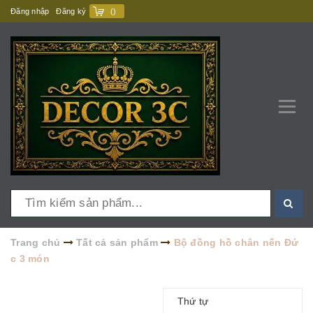
Đăng nhập
Đăng ký
(
)
Trang chủ
Tất cả sản phẩm
Bộ đồng hồ chân nến Đứ
c 3 món
Thứ tự