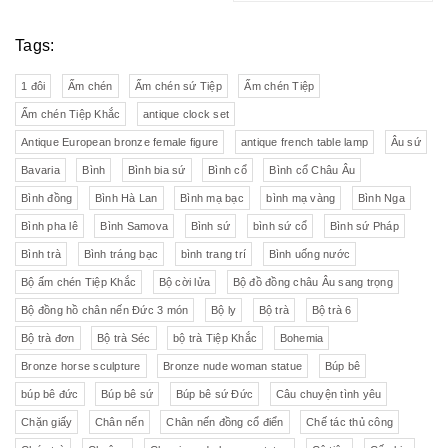
Tags:
1 đôi
Ấm chén
Ấm chén sứ Tiệp
Ấm chén Tiệp
Ấm chén Tiệp Khắc
antique clock set
Antique European bronze female figure
antique french table lamp
Âu sứ
Bavaria
Bình
Bình bia sứ
Bình cổ
Bình cổ Châu Âu
Bình đồng
Bình Hà Lan
Bình mạ bạc
bình mạ vàng
Bình Nga
Bình pha lê
Bình Samova
Bình sứ
bình sứ cổ
Bình sứ Pháp
Bình trà
Bình tráng bạc
bình trang trí
Bình uống nước
Bộ ấm chén Tiệp Khắc
Bộ cời lửa
Bộ đồ đồng châu Âu sang trọng
Bộ đồng hồ chân nến Đức 3 món
Bộ ly
Bộ trà
Bộ trà 6
Bộ trà đơn
Bộ trà Séc
bộ trà Tiệp Khắc
Bohemia
Bronze horse sculpture
Bronze nude woman statue
Búp bê
búp bê đức
Búp bê sứ
Búp bê sứ Đức
Câu chuyện tình yêu
Chặn giấy
Chân nến
Chân nến đồng cổ điển
Chế tác thủ công