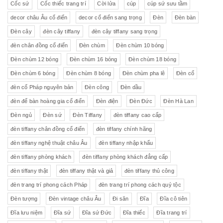
Cốc sứ
Cốc thiếc trang trí
Cời lửa
cúp
cúp sứ sưu tầm
decor châu Âu cổ điển
decor cổ điển sang trọng
Đèn
Đèn bàn
Đèn cây
đèn cây tiffany
đèn cây tiffany sang trọng
đèn chân đồng cổ điển
Đèn chùm
Đèn chùm 10 bóng
Đèn chùm 12 bóng
Đèn chùm 16 bóng
Đèn chùm 18 bóng
Đèn chùm 6 bóng
Đèn chùm 8 bóng
Đèn chùm pha lê
Đèn cổ
đèn cổ Pháp nguyên bản
Đèn công
Đèn dầu
đèn để bàn hoàng gia cổ điển
Đèn điện
Đèn Đức
Đèn Hà Lan
Đèn ngủ
Đèn sứ
Đèn Tiffany
đèn tiffany cao cấp
đèn tiffany chân đồng cổ điển
đèn tiffany chính hãng
đèn tiffany nghệ thuật châu Âu
đèn tiffany nhập khẩu
đèn tiffany phòng khách
đèn tiffany phòng khách đẳng cấp
đèn tiffany thật
đèn tiffany thật và giả
đèn tiffany thủ công
đèn trang trí phong cách Pháp
đèn trang trí phong cách quý tộc
Đèn tượng
Đèn vintage châu Âu
Đi săn
Đĩa
Đĩa cô tiên
Đĩa lưu niệm
Đĩa sứ
Đĩa sứ Đức
Đĩa thiếc
Đĩa trang trí