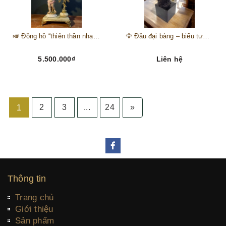
🎺 Đồng hồ “thiên thần nhạc hội” – tuyệt mỹ phẩm trang trí phong cách hoàng gia 🎼
🦅 Đầu đại bàng – biểu tượng của kẻ chinh phục trên đỉnh núi thành công 🦅
5.500.000₫
Liên hệ
2
3
...
24
»
1
Thông tin
Trang chủ
Giới thiệu
Sản phẩm