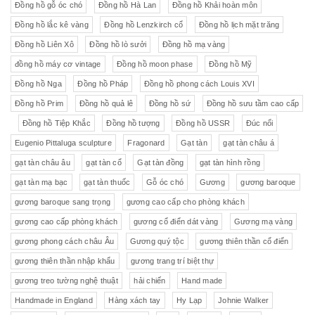
Đồng hồ gỗ óc chó
Đồng hồ Hà Lan
Đồng hồ Khải hoàn môn
Đồng hồ lắc kê vàng
Đồng hồ Lenzkirch cổ
Đồng hồ lịch mặt trăng
Đồng hồ Liên Xô
Đồng hồ lò sưởi
Đồng hồ mạ vàng
đồng hồ máy cơ vintage
Đồng hồ moon phase
Đồng hồ Mỹ
Đồng hồ Nga
Đồng hồ Pháp
Đồng hồ phong cách Louis XVI
Đồng hồ Prim
Đồng hồ quả lê
Đồng hồ sứ
Đồng hồ sưu tầm cao cấp
Đồng hồ Tiệp Khắc
Đồng hồ tượng
Đồng hồ USSR
Đúc nổi
Eugenio Pittaluga sculpture
Fragonard
Gạt tàn
gạt tàn châu á
gạt tàn châu âu
gạt tàn cổ
Gạt tàn đồng
gạt tàn hình rồng
gạt tàn mạ bạc
gạt tàn thuốc
Gỗ óc chó
Gương
gương baroque
gương baroque sang trọng
gương cao cấp cho phòng khách
gương cao cấp phòng khách
gương cổ điển dát vàng
Gương mạ vàng
gương phong cách châu Âu
Gương quý tộc
gương thiên thần cổ điển
gương thiên thần nhập khẩu
gương trang trí biệt thự
gương treo tường nghệ thuật
hải chiến
Hand made
Handmade in England
Hàng xách tay
Hy Lạp
Johnie Walker