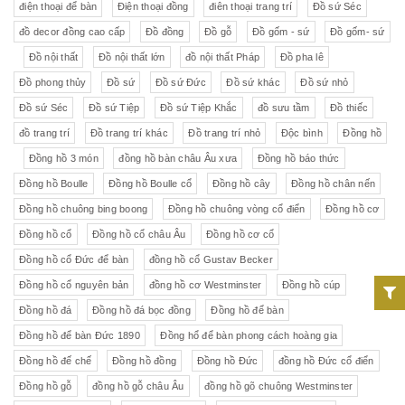
điện thoại để bàn
Điện thoại đồng
điên thoại trang trí
Đồ sứ Séc
đồ decor đồng cao cấp
Đồ đồng
Đồ gỗ
Đồ gốm - sứ
Đồ gốm- sứ
Đồ nội thất
Đồ nội thất lớn
đồ nội thất Pháp
Đồ pha lê
Đồ phong thủy
Đồ sứ
Đồ sứ Đức
Đồ sứ khác
Đồ sứ nhỏ
Đồ sứ Séc
Đồ sứ Tiệp
Đồ sứ Tiệp Khắc
đồ sưu tầm
Đồ thiếc
đồ trang trí
Đồ trang trí khác
Đồ trang trí nhỏ
Độc bình
Đồng hồ
Đồng hồ 3 món
đồng hồ bàn châu Âu xưa
Đồng hồ báo thức
Đồng hồ Boulle
Đồng hồ Boulle cổ
Đồng hồ cây
Đồng hồ chân nến
Đồng hồ chuông bing boong
Đồng hồ chuông vòng cổ điển
Đồng hồ cơ
Đồng hồ cổ
Đồng hồ cổ châu Âu
Đồng hồ cơ cổ
Đồng hồ cổ Đức để bàn
đồng hồ cổ Gustav Becker
Đồng hồ cổ nguyên bản
đồng hồ cơ Westminster
Đồng hồ cúp
Đồng hồ đá
Đồng hồ đá bọc đồng
Đồng hồ để bàn
Đồng hồ để bàn Đức 1890
Đồng hổ để bàn phong cách hoàng gia
Đồng hồ đế chế
Đồng hồ đồng
Đồng hồ Đức
đồng hồ Đức cổ điển
Đồng hồ gỗ
đồng hồ gỗ châu Âu
đồng hồ gõ chuông Westminster