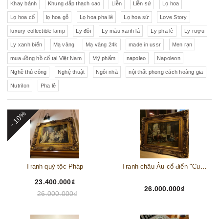
Khay bánh
Khung đắp thạch cao
Liễn
Liễn sứ
Lọ hoa
Lọ hoa cổ
lọ hoa gỗ
Lọ hoa pha lê
Lọ hoa sứ
Love Story
luxury collectible lamp
Ly đôi
Ly màu xanh lá
Ly pha lê
Ly rượu
Ly xanh biển
Mạ vàng
Mạ vàng 24k
made in ussr
Men rạn
mua đồng hồ cổ tại Việt Nam
Mỹ phẩm
napoleo
Napoleon
Nghề thủ công
Nghệ thuật
Ngôi nhà
nội thất phong cách hoàng gia
Nutrilon
Pha lê
- 10%
Tranh quý tộc Pháp
Tranh châu Âu cổ điển "Cuộc sống lao động"
23.400.000₫
26.000.000₫
26.000.000₫