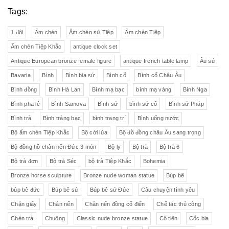
Tags:
1 đôi
Ấm chén
Ấm chén sứ Tiệp
Ấm chén Tiệp
Ấm chén Tiệp Khắc
antique clock set
Antique European bronze female figure
antique french table lamp
Âu sứ
Bavaria
Bình
Bình bia sứ
Bình cổ
Bình cổ Châu Âu
Bình đồng
Bình Hà Lan
Bình mạ bạc
bình mạ vàng
Bình Nga
Bình pha lê
Bình Samova
Bình sứ
bình sứ cổ
Bình sứ Pháp
Bình trà
Bình tráng bạc
bình trang trí
Bình uống nước
Bộ ấm chén Tiệp Khắc
Bộ cời lửa
Bộ đồ đồng châu Âu sang trọng
Bộ đồng hồ chân nến Đức 3 món
Bộ ly
Bộ trà
Bộ trà 6
Bộ trà đơn
Bộ trà Séc
bộ trà Tiệp Khắc
Bohemia
Bronze horse sculpture
Bronze nude woman statue
Búp bê
búp bê đức
Búp bê sứ
Búp bê sứ Đức
Câu chuyện tình yêu
Chặn giấy
Chân nến
Chân nến đồng cổ điển
Chế tác thủ công
Chén trà
Chuông
Classic nude bronze statue
Cô tiên
Cốc bia