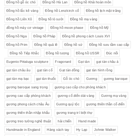
Đồng hồ gỗ óc chó
Đồng hồ Hà Lan
Đồng hồ Khải hoàn môn
Đồng hồ lắc kê vàng
Đồng hồ Lenzkirch cổ
Đồng hồ lịch mặt trăng
Đồng hồ Liên Xô
Đồng hồ lò sưởi
Đồng hồ mạ vàng
đồng hồ máy cơ vintage
Đồng hồ moon phase
Đồng hồ Mỹ
Đồng hồ Nga
Đồng hồ Pháp
Đồng hồ phong cách Louis XVI
Đồng hồ Prim
Đồng hồ quả lê
Đồng hồ sứ
Đồng hồ sưu tầm cao cấp
Đồng hồ Tiệp Khắc
Đồng hồ tượng
Đồng hồ USSR
Đúc nổi
Eugenio Pittaluga sculpture
Fragonard
Gạt tàn
gạt tàn châu á
gạt tàn châu âu
gạt tàn cổ
Gạt tàn đồng
gạt tàn hình rồng
gạt tàn mạ bạc
gạt tàn thuốc
Gỗ óc chó
Gương
gương baroque
gương baroque sang trọng
gương cao cấp cho phòng khách
gương cao cấp phòng khách
gương cổ điển dát vàng
Gương mạ vàng
gương phong cách châu Âu
Gương quý tộc
gương thiên thần cổ điển
gương thiên thần nhập khẩu
gương trang trí biệt thự
gương treo tường nghệ thuật
hải chiến
Hand made
Handmade in England
Hàng xách tay
Hy Lạp
Johnie Walker