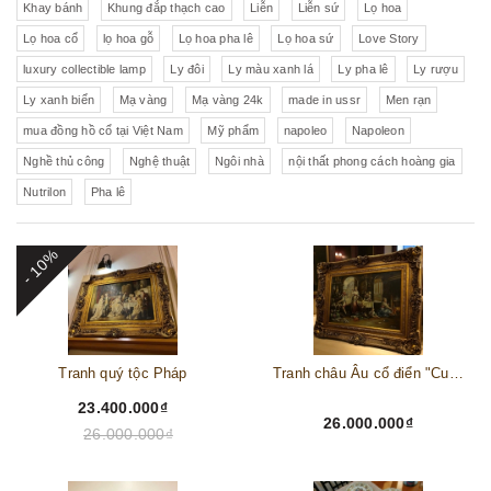
Khay bánh
Khung đắp thạch cao
Liễn
Liễn sứ
Lọ hoa
Lọ hoa cổ
lọ hoa gỗ
Lọ hoa pha lê
Lọ hoa sứ
Love Story
luxury collectible lamp
Ly đôi
Ly màu xanh lá
Ly pha lê
Ly rượu
Ly xanh biển
Mạ vàng
Mạ vàng 24k
made in ussr
Men rạn
mua đồng hồ cổ tại Việt Nam
Mỹ phẩm
napoleo
Napoleon
Nghề thủ công
Nghệ thuật
Ngôi nhà
nội thất phong cách hoàng gia
Nutrilon
Pha lê
- 10%
Tranh quý tộc Pháp
Tranh châu Âu cổ điển "Cuộc sống lao động"
23.400.000₫
26.000.000₫
26.000.000₫