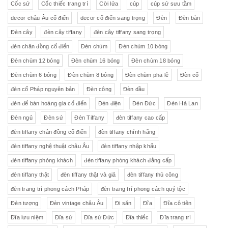
Cốc sứ
Cốc thiếc trang trí
Cời lửa
cúp
cúp sứ sưu tầm
decor châu Âu cổ điển
decor cổ điển sang trọng
Đèn
Đèn bàn
Đèn cây
đèn cây tiffany
đèn cây tiffany sang trọng
đèn chân đồng cổ điển
Đèn chùm
Đèn chùm 10 bóng
Đèn chùm 12 bóng
Đèn chùm 16 bóng
Đèn chùm 18 bóng
Đèn chùm 6 bóng
Đèn chùm 8 bóng
Đèn chùm pha lê
Đèn cổ
đèn cổ Pháp nguyên bản
Đèn công
Đèn dầu
đèn để bàn hoàng gia cổ điển
Đèn điện
Đèn Đức
Đèn Hà Lan
Đèn ngủ
Đèn sứ
Đèn Tiffany
đèn tiffany cao cấp
đèn tiffany chân đồng cổ điển
đèn tiffany chính hãng
đèn tiffany nghệ thuật châu Âu
đèn tiffany nhập khẩu
đèn tiffany phòng khách
đèn tiffany phòng khách đẳng cấp
đèn tiffany thật
đèn tiffany thật và giả
đèn tiffany thủ công
đèn trang trí phong cách Pháp
đèn trang trí phong cách quý tộc
Đèn tượng
Đèn vintage châu Âu
Đi săn
Đĩa
Đĩa cô tiên
Đĩa lưu niệm
Đĩa sứ
Đĩa sứ Đức
Đĩa thiếc
Đĩa trang trí