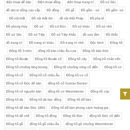
điện thoại để bàn
Điện thoại đồng
điên thoại trang trí
Đồ sứ Séc
đồ decor đồng cao cấp
Đồ đồng
Đồ gỗ
Đồ gốm - sứ
Đồ gốm- sứ
Đồ nội thất
Đồ nội thất lớn
đồ nội thất Pháp
Đồ pha lê
Đồ phong thủy
Đồ sứ
Đồ sứ Đức
Đồ sứ khác
Đồ sứ nhỏ
Đồ sứ Séc
Đồ sứ Tiệp
Đồ sứ Tiệp Khắc
đồ sưu tầm
Đồ thiếc
đồ trang trí
Đồ trang trí khác
Đồ trang trí nhỏ
Độc bình
Đồng hồ
Đồng hồ 3 món
đồng hồ bàn châu Âu xưa
Đồng hồ báo thức
Đồng hồ Boulle
Đồng hồ Boulle cổ
Đồng hồ cây
Đồng hồ chân nến
Đồng hồ chuông bing boong
Đồng hồ chuông vòng cổ điển
Đồng hồ cơ
Đồng hồ cổ
Đồng hồ cổ châu Âu
Đồng hồ cơ cổ
Đồng hồ cổ Đức để bàn
đồng hồ cổ Gustav Becker
Đồng hồ cổ nguyên bản
đồng hồ cơ Westminster
Đồng hồ cúp
Đồng hồ đá
Đồng hồ đá bọc đồng
Đồng hồ để bàn
Đồng hồ để bàn Đức 1890
Đồng hổ để bàn phong cách hoàng gia
Đồng hồ đế chế
Đồng hồ đồng
Đồng hồ Đức
đồng hồ Đức cổ điển
Đồng hồ gỗ
đồng hồ gỗ châu Âu
đồng hồ gõ chuông Westminster