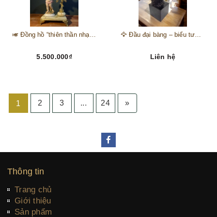
🎺 Đồng hồ “thiên thần nhạc hội” – tuyệt mỹ phẩm trang trí phong cách hoàng gia 🎼
🦅 Đầu đại bàng – biểu tượng của kẻ chinh phục trên đỉnh núi thành công 🦅
5.500.000₫
Liên hệ
2
3
...
24
»
1
Thông tin
Trang chủ
Giới thiệu
Sản phẩm