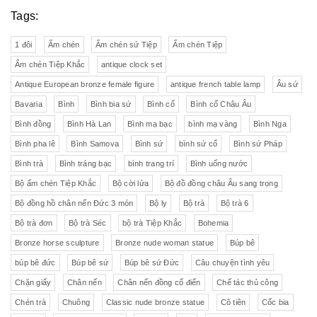
Tags:
1 đôi
Ấm chén
Ấm chén sứ Tiệp
Ấm chén Tiệp
Ấm chén Tiệp Khắc
antique clock set
Antique European bronze female figure
antique french table lamp
Âu sứ
Bavaria
Bình
Bình bia sứ
Bình cổ
Bình cổ Châu Âu
Bình đồng
Bình Hà Lan
Bình mạ bạc
bình mạ vàng
Bình Nga
Bình pha lê
Bình Samova
Bình sứ
bình sứ cổ
Bình sứ Pháp
Bình trà
Bình tráng bạc
bình trang trí
Bình uống nước
Bộ ấm chén Tiệp Khắc
Bộ cời lửa
Bộ đồ đồng châu Âu sang trọng
Bộ đồng hồ chân nến Đức 3 món
Bộ ly
Bộ trà
Bộ trà 6
Bộ trà đơn
Bộ trà Séc
bộ trà Tiệp Khắc
Bohemia
Bronze horse sculpture
Bronze nude woman statue
Búp bê
búp bê đức
Búp bê sứ
Búp bê sứ Đức
Câu chuyện tình yêu
Chặn giấy
Chân nến
Chân nến đồng cổ điển
Chế tác thủ công
Chén trà
Chuông
Classic nude bronze statue
Cô tiên
Cốc bia