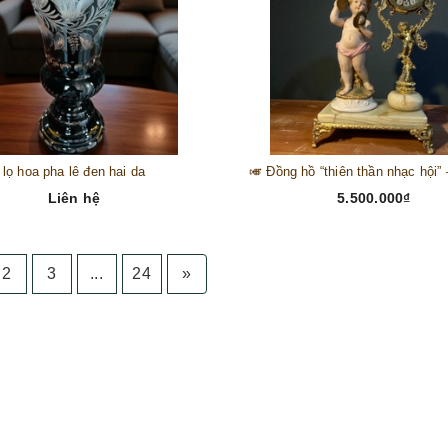
lọ hoa pha lê đen hai da
Liên hệ
5.500.000₫
2
3
...
24
»