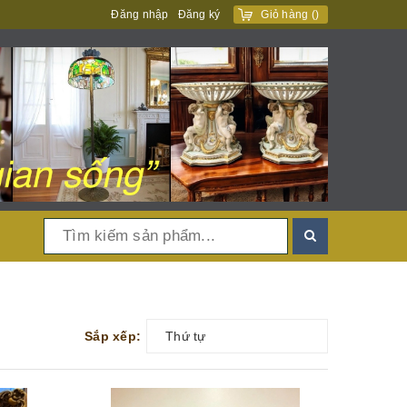
Đăng nhập
Đăng ký
Giỏ hàng
(
)
Sắp xếp:
Thứ tự