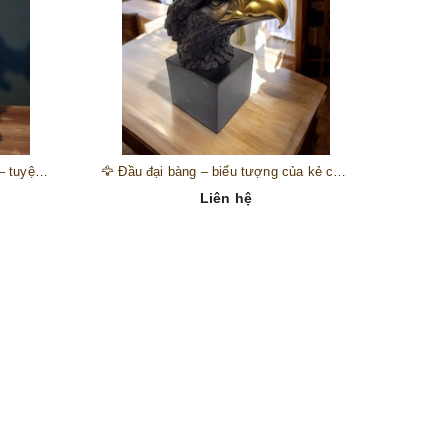
🎺 Đồng hồ “thiên thần nhạc hội” – tuyệt mỹ phẩm trang trí phong cách hoàng gia 🎼
🦅 Đầu đại bàng – biểu tượng của kẻ chinh phục trên đỉnh núi thành công 🦅
Liên hệ