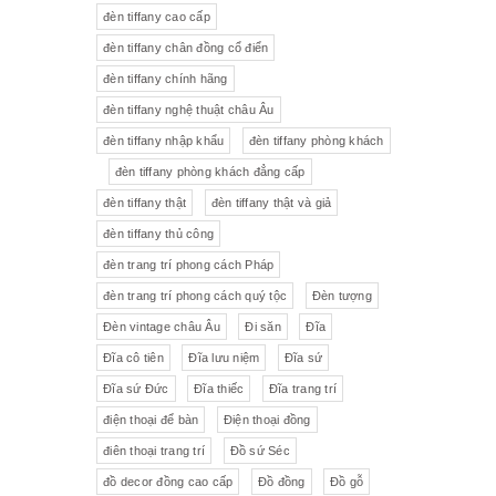
đèn tiffany cao cấp
Tượng gốm
Đèn bàn
đèn tiffany chân đồng cổ điển
đèn tiffany chính hãng
Tượng
Bộ trà sứ Tiệp
đèn tiffany nghệ thuật châu Âu
đèn tiffany nhập khẩu
đèn tiffany phòng khách
đèn tiffany phòng khách đẳng cấp
đèn tiffany thật
đèn tiffany thật và giả
đèn tiffany thủ công
đèn trang trí phong cách Pháp
đèn trang trí phong cách quý tộc
Đèn tượng
Đèn vintage châu Âu
Đi săn
Đĩa
Đĩa cô tiên
Đĩa lưu niệm
Đĩa sứ
Đĩa sứ Đức
Đĩa thiếc
Đĩa trang trí
điện thoại để bàn
Điện thoại đồng
điên thoại trang trí
Đồ sứ Séc
đồ decor đồng cao cấp
Đồ đồng
Đồ gỗ