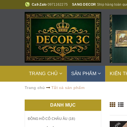
Call-Zalo
0971162275
SANG DECOR
Ship hàng toàn qu
TRANG CHỦ
SẢN PHẨM
KIẾN 
Trang chủ
Tất cả sản phẩm
DANH MỤC
ĐỒNG HỒ CỔ CHÂU ÂU (18)
- 10%