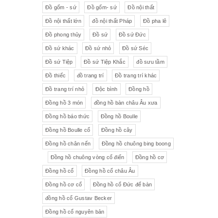
Đồ gốm - sứ
Đồ gốm- sứ
Đồ nội thất
Đồ nội thất lớn
đồ nội thất Pháp
Đồ pha lê
Đồ phong thủy
Đồ sứ
Đồ sứ Đức
Đồ sứ khác
Đồ sứ nhỏ
Đồ sứ Séc
Đồ sứ Tiệp
Đồ sứ Tiệp Khắc
đồ sưu tầm
Đồ thiếc
đồ trang trí
Đồ trang trí khác
Đồ trang trí nhỏ
Độc bình
Đồng hồ
Đồng hồ 3 món
đồng hồ bàn châu Âu xưa
Đồng hồ báo thức
Đồng hồ Boulle
Đồng hồ Boulle cổ
Đồng hồ cây
Đồng hồ chân nến
Đồng hồ chuông bing boong
Đồng hồ chuông vòng cổ điển
Đồng hồ cơ
Đồng hồ cổ
Đồng hồ cổ châu Âu
Đồng hồ cơ cổ
Đồng hồ cổ Đức để bàn
đồng hồ cổ Gustav Becker
Đồng hồ cổ nguyên bản