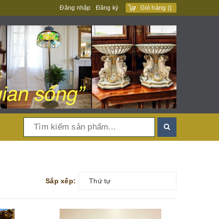
Đăng nhập
Đăng ký
Giỏ hàng
(
)
Sắp xếp:
Thứ tự