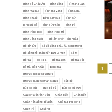
Liên Xô
Đồ trang trí khác
Đèn
Bình cổ Châu Âu
Bình đồng
Bình Hà Lan
Bình mạ bạc
bình mạ vàng
Bình Nga
Cộng hòa Séc- chợ đồ cổ Praha
Đồ sứ khác
Tranh sơn dầu
Bình pha lê
Bình Samova
Bình sứ
pha lê Tiệp
Đồ sứ Tiệp
bình sứ cổ
Bình sứ Pháp
Bình trà
Đồ sứ nhỏ
Đôn bình
Bình tráng bạc
bình trang trí
Sứ Đức
Italia, Germany
Âu sứ có nắp
Gạt tàn
Bình uống nước
Bộ ấm chén Tiệp Khắc
Bộ cời lửa
Bộ đồ đồng châu Âu sang trọng
VebR- Đức
Royal Schwabap
Ly pha lê
Liễn cổ
Bộ đồng hồ chân nến Đức 3 món
Bộ ly
H&C - Séc
Bohemia
Đồ sứ hồng
Đồ sứ
Bộ trà
Bộ trà 6
Bộ trà đơn
Bộ trà Séc
bộ trà Tiệp Khắc
Bohemia
1
Đức
Tiệp Khắc
Liễn sứ
Đồng hồ quả lê
Bronze horse sculpture
Bavaria
Nutrilon
Đồng hồ
Đèn chùm
Bronze nude woman statue
Búp bê
búp bê đức
Búp bê sứ
Búp bê sứ Đức
Fonderie Bords de Seine
Đèn chùm pha lê Tiệp
Câu chuyện tình yêu
Chặn giấy
Chân nến
Chân nến đồng cổ điển
Chế tác thủ công
Đồng hồ để bàn
Chế tác thủ công
Đồ nội thất
Hennessy
Chén trà
Chuông