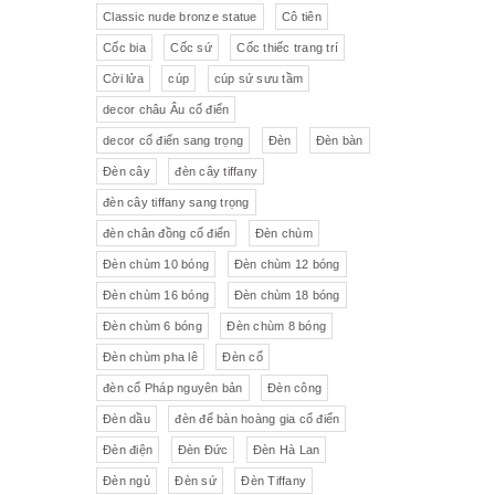
Pha lê màu đắp hoa nổi
Johnie Walker
Pháp
Classic nude bronze statue
Cô tiên
Cốc bia
Cốc sứ
Cốc thiếc trang trí
Pha lê
Đĩa trang trí
JB Deposee - Paris
Cời lửa
cúp
cúp sứ sưu tầm
Sứ hồng
Pha lê màu
L'art Bronze Qualité France
decor châu Âu cổ điển
decor cổ điển sang trọng
Đèn
Đèn bàn
Ấm chén sứ Tiệp
Bộ trà
Karlovy Vary
Đèn cây
đèn cây tiffany
Sữa
Đồng hồ Boulle
đèn cây tiffany sang trọng
đèn chân đồng cổ điển
Đèn chùm
Tượng đồng
Thảm
Đèn chùm 10 bóng
Đèn chùm 12 bóng
Đèn chùm 16 bóng
Đèn chùm 18 bóng
Độc bình
Đồ đồng
Đèn chùm 6 bóng
Đèn chùm 8 bóng
Tượng sứ
Đồ trang trí nhỏ
Đèn chùm pha lê
Đèn cổ
đèn cổ Pháp nguyên bản
Đèn công
Rượu Cognac
Đèn dầu
đèn để bàn hoàng gia cổ điển
Thực phẩm chức năng
Đèn điện
Đèn Đức
Đèn Hà Lan
Đèn ngủ
Đèn sứ
Đèn Tiffany
Rượu Whisky
Rượu vang