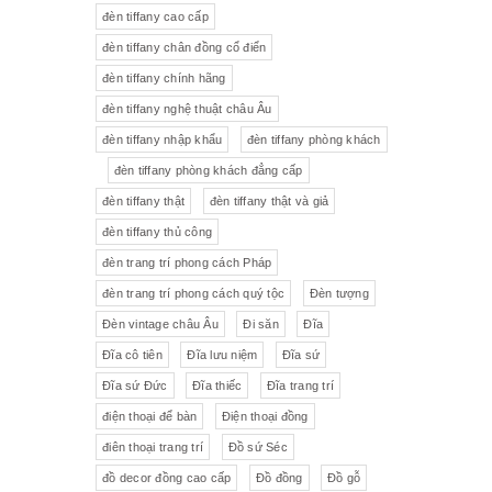
đèn tiffany cao cấp
Tượng gốm
Đèn bàn
đèn tiffany chân đồng cổ điển
đèn tiffany chính hãng
Tượng
Bộ trà sứ Tiệp
đèn tiffany nghệ thuật châu Âu
đèn tiffany nhập khẩu
đèn tiffany phòng khách
đèn tiffany phòng khách đẳng cấp
đèn tiffany thật
đèn tiffany thật và giả
đèn tiffany thủ công
đèn trang trí phong cách Pháp
đèn trang trí phong cách quý tộc
Đèn tượng
Đèn vintage châu Âu
Đi săn
Đĩa
Đĩa cô tiên
Đĩa lưu niệm
Đĩa sứ
Đĩa sứ Đức
Đĩa thiếc
Đĩa trang trí
điện thoại để bàn
Điện thoại đồng
điên thoại trang trí
Đồ sứ Séc
đồ decor đồng cao cấp
Đồ đồng
Đồ gỗ