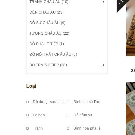
TRANH CHÂU ÂU (10)
ĐÈN CHÂU ÂU (23)
ĐỒ SỨ CHÂU ÂU (9)
TƯỢNG CHÂU ÂU (22)
ĐỒ PHA LÊ TIỆP (1)
ĐỒ NỘI THẤT CHÂU ÂU (5)
BỘ TRÀ SỨ TIỆP (28)
2
Loại
Đồ dùng- sưu tầm
Bình bia sứ Đức
Lọ hoa
Đồ gốm sứ
Tranh
Bình hoa pha lê