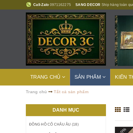
Call-Zalo
0971162275
SANG DECOR
Ship hàng toàn qu
TRANG CHỦ
SẢN PHẨM
KIẾN 
Trang chủ
Tất cả sản phẩm
DANH MỤC
ĐỒNG HỒ CỔ CHÂU ÂU (18)
- 10%