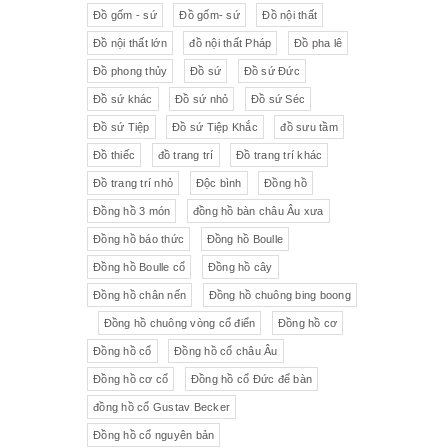
Đồ gốm - sứ
Đồ gốm- sứ
Đồ nội thất
Đồ nội thất lớn
đồ nội thất Pháp
Đồ pha lê
Đồ phong thủy
Đồ sứ
Đồ sứ Đức
Đồ sứ khác
Đồ sứ nhỏ
Đồ sứ Séc
Đồ sứ Tiệp
Đồ sứ Tiệp Khắc
đồ sưu tầm
Đồ thiếc
đồ trang trí
Đồ trang trí khác
Đồ trang trí nhỏ
Độc bình
Đồng hồ
Đồng hồ 3 món
đồng hồ bàn châu Âu xưa
Đồng hồ báo thức
Đồng hồ Boulle
Đồng hồ Boulle cổ
Đồng hồ cây
Đồng hồ chân nến
Đồng hồ chuông bing boong
Đồng hồ chuông vòng cổ điển
Đồng hồ cơ
Đồng hồ cổ
Đồng hồ cổ châu Âu
Đồng hồ cơ cổ
Đồng hồ cổ Đức để bàn
đồng hồ cổ Gustav Becker
Đồng hồ cổ nguyên bản