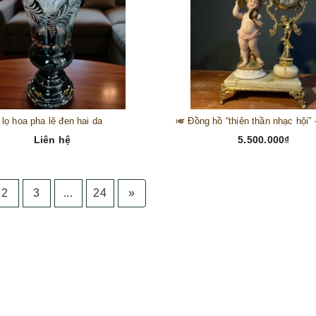
lọ hoa pha lê đen hai da
Liên hệ
5.500.000₫
2
3
...
24
»