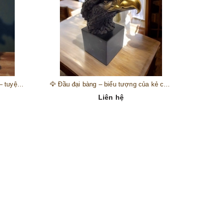
🎺 Đồng hồ “thiên thần nhạc hội” – tuyệt mỹ phẩm trang trí phong cách hoàng gia 🎼
🦅 Đầu đại bàng – biểu tượng của kẻ chinh phục trên đỉnh núi thành công 🦅
Liên hệ