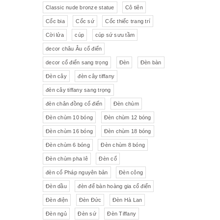
Pha lê màu đắp hoa nổi
Johnie Walker
Pháp
Classic nude bronze statue
Cô tiên
Cốc bia
Cốc sứ
Cốc thiếc trang trí
Pha lê
Đĩa trang trí
JB Deposee - Paris
Cời lửa
cúp
cúp sứ sưu tầm
Sứ hồng
Pha lê màu
L'art Bronze Qualité France
decor châu Âu cổ điển
decor cổ điển sang trọng
Đèn
Đèn bàn
Ấm chén sứ Tiệp
Bộ trà
Karlovy Vary
Đèn cây
đèn cây tiffany
Sữa
Đồng hồ Boulle
đèn cây tiffany sang trọng
đèn chân đồng cổ điển
Đèn chùm
Tượng đồng
Thảm
Đèn chùm 10 bóng
Đèn chùm 12 bóng
Đèn chùm 16 bóng
Đèn chùm 18 bóng
Độc bình
Đồ đồng
Đèn chùm 6 bóng
Đèn chùm 8 bóng
Tượng sứ
Đồ trang trí nhỏ
Đèn chùm pha lê
Đèn cổ
đèn cổ Pháp nguyên bản
Đèn công
Rượu Cognac
Đèn dầu
đèn để bàn hoàng gia cổ điển
Thực phẩm chức năng
Đèn điện
Đèn Đức
Đèn Hà Lan
Đèn ngủ
Đèn sứ
Đèn Tiffany
Rượu Whisky
Rượu vang