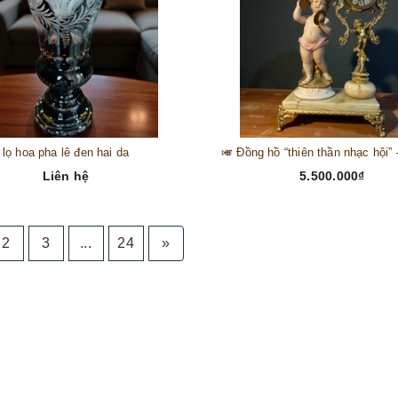
lọ hoa pha lê đen hai da
Liên hệ
5.500.000₫
2
3
...
24
»