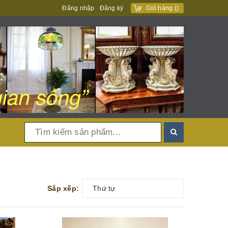
Đăng nhập
Đăng ký
Giỏ hàng
(
)
Sắp xếp:
Thứ tự