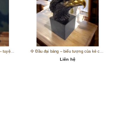
🎺 Đồng hồ “thiên thần nhạc hội” – tuyệt mỹ phẩm trang trí phong cách hoàng gia 🎼
🦅 Đầu đại bàng – biểu tượng của kẻ chinh phục trên đỉnh núi thành công 🦅
Liên hệ