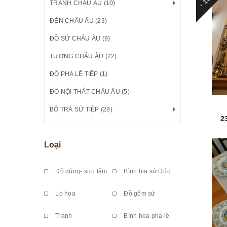
TRANH CHÂU ÂU (10)
ĐÈN CHÂU ÂU (23)
ĐỒ SỨ CHÂU ÂU (9)
TƯỢNG CHÂU ÂU (22)
ĐỒ PHA LÊ TIỆP (1)
ĐỒ NỘI THẤT CHÂU ÂU (5)
BỘ TRÀ SỨ TIỆP (28)
2
Loại
Đồ dùng- sưu tầm
Bình bia sứ Đức
Lọ hoa
Đồ gốm sứ
Tranh
Bình hoa pha lê