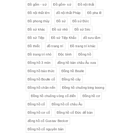
Đồ gốm - sứ
Đồ gốm- sứ
Đồ nội thất
Đồ nội thất lớn
đồ nội thất Pháp
Đồ pha lê
Đồ phong thủy
Đồ sứ
Đồ sứ Đức
Đồ sứ khác
Đồ sứ nhỏ
Đồ sứ Séc
Đồ sứ Tiệp
Đồ sứ Tiệp Khắc
đồ sưu tầm
Đồ thiếc
đồ trang trí
Đồ trang trí khác
Đồ trang trí nhỏ
Độc bình
Đồng hồ
Đồng hồ 3 món
đồng hồ bàn châu Âu xưa
Đồng hồ báo thức
Đồng hồ Boulle
Đồng hồ Boulle cổ
Đồng hồ cây
Đồng hồ chân nến
Đồng hồ chuông bing boong
Đồng hồ chuông vòng cổ điển
Đồng hồ cơ
Đồng hồ cổ
Đồng hồ cổ châu Âu
Đồng hồ cơ cổ
Đồng hồ cổ Đức để bàn
đồng hồ cổ Gustav Becker
Đồng hồ cổ nguyên bản