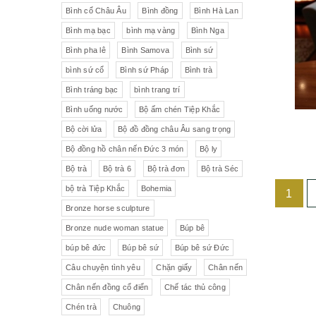
Liên Xô
Đồ trang trí khác
Đèn
Bình cổ Châu Âu
Bình đồng
Bình Hà Lan
Bình mạ bạc
bình mạ vàng
Bình Nga
Cộng hòa Séc- chợ đồ cổ Praha
Đồ sứ khác
Tranh sơn dầu
Bình pha lê
Bình Samova
Bình sứ
pha lê Tiệp
Đồ sứ Tiệp
bình sứ cổ
Bình sứ Pháp
Bình trà
Đồ sứ nhỏ
Đôn bình
Bình tráng bạc
bình trang trí
Sứ Đức
Italia, Germany
Âu sứ có nắp
Gạt tàn
Bình uống nước
Bộ ấm chén Tiệp Khắc
Bộ cời lửa
Bộ đồ đồng châu Âu sang trọng
VebR- Đức
Royal Schwabap
Ly pha lê
Liễn cổ
Bộ đồng hồ chân nến Đức 3 món
Bộ ly
H&C - Séc
Bohemia
Đồ sứ hồng
Đồ sứ
Bộ trà
Bộ trà 6
Bộ trà đơn
Bộ trà Séc
bộ trà Tiệp Khắc
Bohemia
1
Đức
Tiệp Khắc
Liễn sứ
Đồng hồ quả lê
Bronze horse sculpture
Bavaria
Nutrilon
Đồng hồ
Đèn chùm
Bronze nude woman statue
Búp bê
búp bê đức
Búp bê sứ
Búp bê sứ Đức
Fonderie Bords de Seine
Đèn chùm pha lê Tiệp
Câu chuyện tình yêu
Chặn giấy
Chân nến
Chân nến đồng cổ điển
Chế tác thủ công
Đồng hồ để bàn
Chế tác thủ công
Đồ nội thất
Hennessy
Chén trà
Chuông