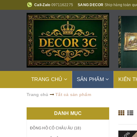
Call-Zalo
0971162275
SANG DECOR
Ship hàng toàn qu
TRANG CHỦ
SẢN PHẨM
KIẾN 
Trang chủ
Tất cả sản phẩm
DANH MỤC
ĐỒNG HỒ CỔ CHÂU ÂU (18)
- 10%