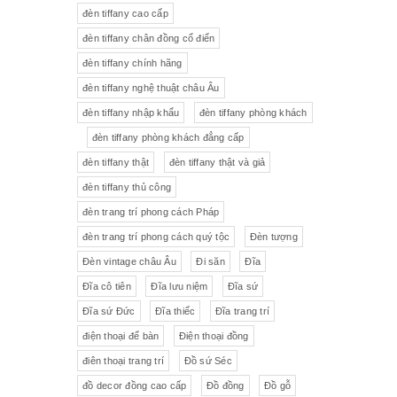
đèn tiffany cao cấp
Tượng gốm
Đèn bàn
đèn tiffany chân đồng cổ điển
đèn tiffany chính hãng
Tượng
Bộ trà sứ Tiệp
đèn tiffany nghệ thuật châu Âu
đèn tiffany nhập khẩu
đèn tiffany phòng khách
đèn tiffany phòng khách đẳng cấp
đèn tiffany thật
đèn tiffany thật và giả
đèn tiffany thủ công
đèn trang trí phong cách Pháp
đèn trang trí phong cách quý tộc
Đèn tượng
Đèn vintage châu Âu
Đi săn
Đĩa
Đĩa cô tiên
Đĩa lưu niệm
Đĩa sứ
Đĩa sứ Đức
Đĩa thiếc
Đĩa trang trí
điện thoại để bàn
Điện thoại đồng
điên thoại trang trí
Đồ sứ Séc
đồ decor đồng cao cấp
Đồ đồng
Đồ gỗ