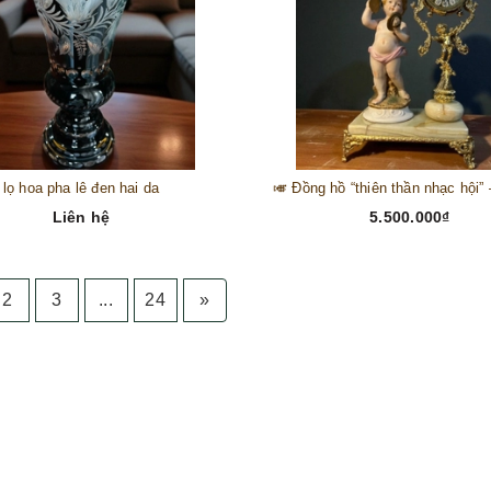
lọ hoa pha lê đen hai da
Liên hệ
5.500.000₫
2
3
...
24
»