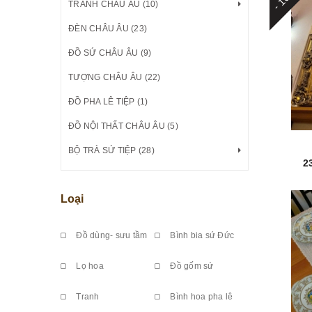
TRANH CHÂU ÂU (10)
ĐÈN CHÂU ÂU (23)
ĐỒ SỨ CHÂU ÂU (9)
TƯỢNG CHÂU ÂU (22)
ĐỒ PHA LÊ TIỆP (1)
ĐỒ NỘI THẤT CHÂU ÂU (5)
BỘ TRÀ SỨ TIỆP (28)
2
Loại
Đồ dùng- sưu tầm
Bình bia sứ Đức
Lọ hoa
Đồ gốm sứ
Tranh
Bình hoa pha lê