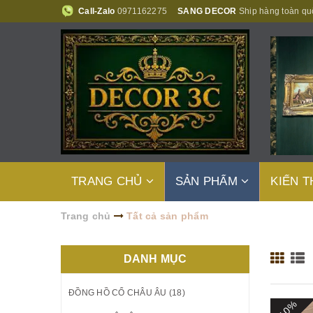
Call-Zalo
0971162275
SANG DECOR
Ship hàng toàn qu
TRANG CHỦ
SẢN PHẨM
KIẾN 
Trang chủ
Tất cả sản phẩm
DANH MỤC
ĐỒNG HỒ CỔ CHÂU ÂU (18)
- 10%