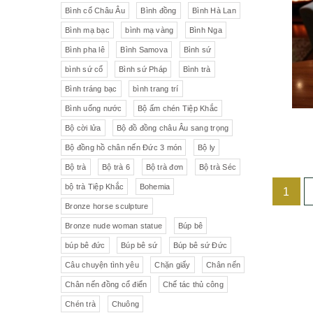
Liên Xô
Đồ trang trí khác
Đèn
Bình cổ Châu Âu
Bình đồng
Bình Hà Lan
Bình mạ bạc
bình mạ vàng
Bình Nga
Cộng hòa Séc- chợ đồ cổ Praha
Đồ sứ khác
Tranh sơn dầu
Bình pha lê
Bình Samova
Bình sứ
pha lê Tiệp
Đồ sứ Tiệp
bình sứ cổ
Bình sứ Pháp
Bình trà
Đồ sứ nhỏ
Đôn bình
Bình tráng bạc
bình trang trí
Sứ Đức
Italia, Germany
Âu sứ có nắp
Gạt tàn
Bình uống nước
Bộ ấm chén Tiệp Khắc
Bộ cời lửa
Bộ đồ đồng châu Âu sang trọng
VebR- Đức
Royal Schwabap
Ly pha lê
Liễn cổ
Bộ đồng hồ chân nến Đức 3 món
Bộ ly
H&C - Séc
Bohemia
Đồ sứ hồng
Đồ sứ
Bộ trà
Bộ trà 6
Bộ trà đơn
Bộ trà Séc
bộ trà Tiệp Khắc
Bohemia
1
Đức
Tiệp Khắc
Liễn sứ
Đồng hồ quả lê
Bronze horse sculpture
Bavaria
Nutrilon
Đồng hồ
Đèn chùm
Bronze nude woman statue
Búp bê
búp bê đức
Búp bê sứ
Búp bê sứ Đức
Fonderie Bords de Seine
Đèn chùm pha lê Tiệp
Câu chuyện tình yêu
Chặn giấy
Chân nến
Chân nến đồng cổ điển
Chế tác thủ công
Đồng hồ để bàn
Chế tác thủ công
Đồ nội thất
Hennessy
Chén trà
Chuông