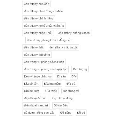
đèn tiffany cao cấp
Tượng gốm
Đèn bàn
đèn tiffany chân đồng cổ điển
đèn tiffany chính hãng
Tượng
Bộ trà sứ Tiệp
đèn tiffany nghệ thuật châu Âu
đèn tiffany nhập khẩu
đèn tiffany phòng khách
đèn tiffany phòng khách đẳng cấp
đèn tiffany thật
đèn tiffany thật và giả
đèn tiffany thủ công
đèn trang trí phong cách Pháp
đèn trang trí phong cách quý tộc
Đèn tượng
Đèn vintage châu Âu
Đi săn
Đĩa
Đĩa cô tiên
Đĩa lưu niệm
Đĩa sứ
Đĩa sứ Đức
Đĩa thiếc
Đĩa trang trí
điện thoại để bàn
Điện thoại đồng
điên thoại trang trí
Đồ sứ Séc
đồ decor đồng cao cấp
Đồ đồng
Đồ gỗ