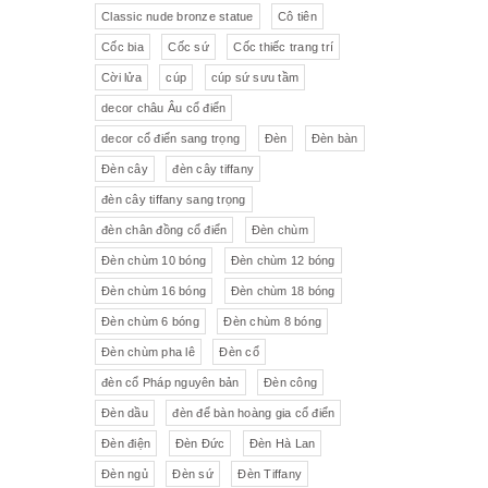
Pha lê màu đắp hoa nổi
Johnie Walker
Pháp
Classic nude bronze statue
Cô tiên
Cốc bia
Cốc sứ
Cốc thiếc trang trí
Pha lê
Đĩa trang trí
JB Deposee - Paris
Cời lửa
cúp
cúp sứ sưu tầm
Sứ hồng
Pha lê màu
L'art Bronze Qualité France
decor châu Âu cổ điển
decor cổ điển sang trọng
Đèn
Đèn bàn
Ấm chén sứ Tiệp
Bộ trà
Karlovy Vary
Đèn cây
đèn cây tiffany
Sữa
Đồng hồ Boulle
đèn cây tiffany sang trọng
đèn chân đồng cổ điển
Đèn chùm
Tượng đồng
Thảm
Đèn chùm 10 bóng
Đèn chùm 12 bóng
Đèn chùm 16 bóng
Đèn chùm 18 bóng
Độc bình
Đồ đồng
Đèn chùm 6 bóng
Đèn chùm 8 bóng
Tượng sứ
Đồ trang trí nhỏ
Đèn chùm pha lê
Đèn cổ
đèn cổ Pháp nguyên bản
Đèn công
Rượu Cognac
Đèn dầu
đèn để bàn hoàng gia cổ điển
Thực phẩm chức năng
Đèn điện
Đèn Đức
Đèn Hà Lan
Đèn ngủ
Đèn sứ
Đèn Tiffany
Rượu Whisky
Rượu vang