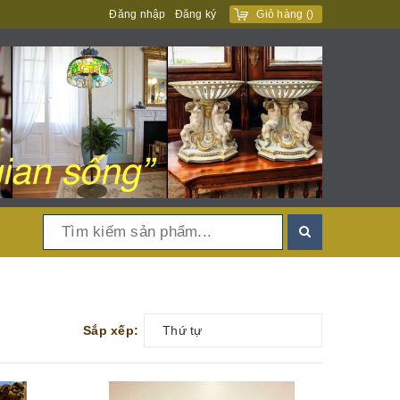
Đăng nhập
Đăng ký
Giỏ hàng
(
)
Sắp xếp:
Thứ tự