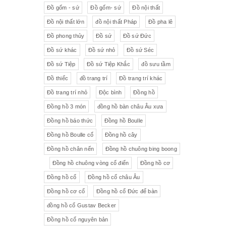
Đồ gốm - sứ
Đồ gốm- sứ
Đồ nội thất
Đồ nội thất lớn
đồ nội thất Pháp
Đồ pha lê
Đồ phong thủy
Đồ sứ
Đồ sứ Đức
Đồ sứ khác
Đồ sứ nhỏ
Đồ sứ Séc
Đồ sứ Tiệp
Đồ sứ Tiệp Khắc
đồ sưu tầm
Đồ thiếc
đồ trang trí
Đồ trang trí khác
Đồ trang trí nhỏ
Độc bình
Đồng hồ
Đồng hồ 3 món
đồng hồ bàn châu Âu xưa
Đồng hồ báo thức
Đồng hồ Boulle
Đồng hồ Boulle cổ
Đồng hồ cây
Đồng hồ chân nến
Đồng hồ chuông bing boong
Đồng hồ chuông vòng cổ điển
Đồng hồ cơ
Đồng hồ cổ
Đồng hồ cổ châu Âu
Đồng hồ cơ cổ
Đồng hồ cổ Đức để bàn
đồng hồ cổ Gustav Becker
Đồng hồ cổ nguyên bản