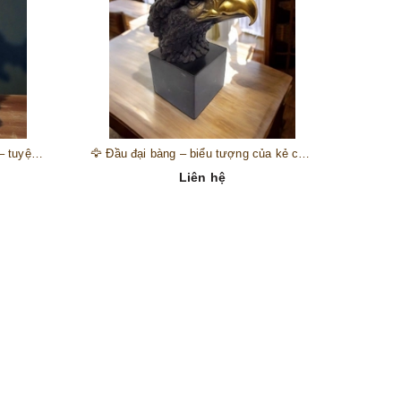
🎺 Đồng hồ “thiên thần nhạc hội” – tuyệt mỹ phẩm trang trí phong cách hoàng gia 🎼
🦅 Đầu đại bàng – biểu tượng của kẻ chinh phục trên đỉnh núi thành công 🦅
Liên hệ