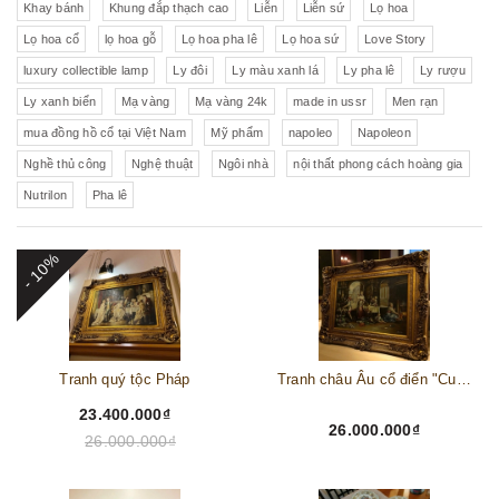
Khay bánh
Khung đắp thạch cao
Liễn
Liễn sứ
Lọ hoa
Lọ hoa cổ
lọ hoa gỗ
Lọ hoa pha lê
Lọ hoa sứ
Love Story
luxury collectible lamp
Ly đôi
Ly màu xanh lá
Ly pha lê
Ly rượu
Ly xanh biển
Mạ vàng
Mạ vàng 24k
made in ussr
Men rạn
mua đồng hồ cổ tại Việt Nam
Mỹ phẩm
napoleo
Napoleon
Nghề thủ công
Nghệ thuật
Ngôi nhà
nội thất phong cách hoàng gia
Nutrilon
Pha lê
- 10%
Tranh quý tộc Pháp
Tranh châu Âu cổ điển "Cuộc sống lao động"
23.400.000₫
26.000.000₫
26.000.000₫