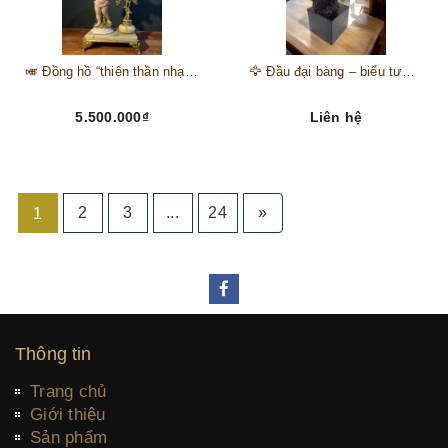
🎺 Đồng hồ “thiên thần nhạc hội” – tuyệt mỹ phẩm trang trí phong cách hoàng gia 🎼
🦅 Đầu đại bàng – biểu tượng của kẻ chinh phục trên đỉnh núi thành công 🦅
5.500.000₫
Liên hệ
2
3
...
24
»
1
Thông tin
Trang chủ
Giới thiệu
Sản phẩm