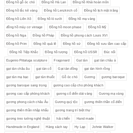
Đồng hồ gỗ óc chó
Đồng hồ Hà Lan
Đồng hồ Khải hoàn môn
Đồng hồ lắc kê vàng
Đồng hồ Lenzkirch cổ
Đồng hồ lịch mặt trăng
Đồng hồ Liên Xô
Đồng hồ lò sưởi
Đồng hồ mạ vàng
đồng hồ máy cơ vintage
Đồng hồ moon phase
Đồng hồ Mỹ
Đồng hồ Nga
Đồng hồ Pháp
Đồng hồ phong cách Louis XVI
Đồng hồ Prim
Đồng hồ quả lê
Đồng hồ sứ
Đồng hồ sưu tầm cao cấp
Đồng hồ Tiệp Khắc
Đồng hồ tượng
Đồng hồ USSR
Đúc nổi
Eugenio Pittaluga sculpture
Fragonard
Gạt tàn
gạt tàn châu á
gạt tàn châu âu
gạt tàn cổ
Gạt tàn đồng
gạt tàn hình rồng
gạt tàn mạ bạc
gạt tàn thuốc
Gỗ óc chó
Gương
gương baroque
gương baroque sang trọng
gương cao cấp cho phòng khách
gương cao cấp phòng khách
gương cổ điển dát vàng
Gương mạ vàng
gương phong cách châu Âu
Gương quý tộc
gương thiên thần cổ điển
gương thiên thần nhập khẩu
gương trang trí biệt thự
gương treo tường nghệ thuật
hải chiến
Hand made
Handmade in England
Hàng xách tay
Hy Lạp
Johnie Walker