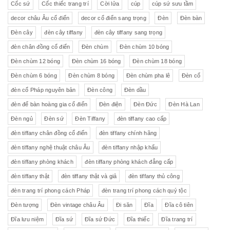
Cốc sứ
Cốc thiếc trang trí
Cời lửa
cúp
cúp sứ sưu tầm
decor châu Âu cổ điển
decor cổ điển sang trọng
Đèn
Đèn bàn
Đèn cây
đèn cây tiffany
đèn cây tiffany sang trọng
đèn chân đồng cổ điển
Đèn chùm
Đèn chùm 10 bóng
Đèn chùm 12 bóng
Đèn chùm 16 bóng
Đèn chùm 18 bóng
Đèn chùm 6 bóng
Đèn chùm 8 bóng
Đèn chùm pha lê
Đèn cổ
đèn cổ Pháp nguyên bản
Đèn công
Đèn dầu
đèn để bàn hoàng gia cổ điển
Đèn điện
Đèn Đức
Đèn Hà Lan
Đèn ngủ
Đèn sứ
Đèn Tiffany
đèn tiffany cao cấp
đèn tiffany chân đồng cổ điển
đèn tiffany chính hãng
đèn tiffany nghệ thuật châu Âu
đèn tiffany nhập khẩu
đèn tiffany phòng khách
đèn tiffany phòng khách đẳng cấp
đèn tiffany thật
đèn tiffany thật và giả
đèn tiffany thủ công
đèn trang trí phong cách Pháp
đèn trang trí phong cách quý tộc
Đèn tượng
Đèn vintage châu Âu
Đi săn
Đĩa
Đĩa cô tiên
Đĩa lưu niệm
Đĩa sứ
Đĩa sứ Đức
Đĩa thiếc
Đĩa trang trí