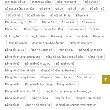
điện thoại để bàn
Điện thoại đồng
điên thoại trang trí
Đồ sứ Séc
đồ decor đồng cao cấp
Đồ đồng
Đồ gỗ
Đồ gốm - sứ
Đồ gốm- sứ
Đồ nội thất
Đồ nội thất lớn
đồ nội thất Pháp
Đồ pha lê
Đồ phong thủy
Đồ sứ
Đồ sứ Đức
Đồ sứ khác
Đồ sứ nhỏ
Đồ sứ Séc
Đồ sứ Tiệp
Đồ sứ Tiệp Khắc
đồ sưu tầm
Đồ thiếc
đồ trang trí
Đồ trang trí khác
Đồ trang trí nhỏ
Độc bình
Đồng hồ
Đồng hồ 3 món
đồng hồ bàn châu Âu xưa
Đồng hồ báo thức
Đồng hồ Boulle
Đồng hồ Boulle cổ
Đồng hồ cây
Đồng hồ chân nến
Đồng hồ chuông bing boong
Đồng hồ chuông vòng cổ điển
Đồng hồ cơ
Đồng hồ cổ
Đồng hồ cổ châu Âu
Đồng hồ cơ cổ
Đồng hồ cổ Đức để bàn
đồng hồ cổ Gustav Becker
Đồng hồ cổ nguyên bản
đồng hồ cơ Westminster
Đồng hồ cúp
Đồng hồ đá
Đồng hồ đá bọc đồng
Đồng hồ để bàn
Đồng hồ để bàn Đức 1890
Đồng hổ để bàn phong cách hoàng gia
Đồng hồ đế chế
Đồng hồ đồng
Đồng hồ Đức
đồng hồ Đức cổ điển
Đồng hồ gỗ
đồng hồ gỗ châu Âu
đồng hồ gõ chuông Westminster