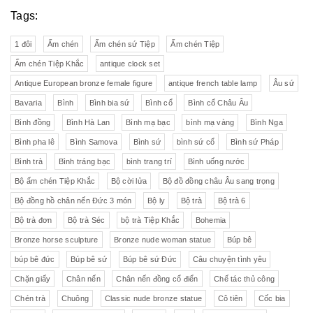
Tags:
1 đôi
Ấm chén
Ấm chén sứ Tiệp
Ấm chén Tiệp
Ấm chén Tiệp Khắc
antique clock set
Antique European bronze female figure
antique french table lamp
Âu sứ
Bavaria
Bình
Bình bia sứ
Bình cổ
Bình cổ Châu Âu
Bình đồng
Bình Hà Lan
Bình mạ bạc
bình mạ vàng
Bình Nga
Bình pha lê
Bình Samova
Bình sứ
bình sứ cổ
Bình sứ Pháp
Bình trà
Bình tráng bạc
bình trang trí
Bình uống nước
Bộ ấm chén Tiệp Khắc
Bộ cời lửa
Bộ đồ đồng châu Âu sang trọng
Bộ đồng hồ chân nến Đức 3 món
Bộ ly
Bộ trà
Bộ trà 6
Bộ trà đơn
Bộ trà Séc
bộ trà Tiệp Khắc
Bohemia
Bronze horse sculpture
Bronze nude woman statue
Búp bê
búp bê đức
Búp bê sứ
Búp bê sứ Đức
Câu chuyện tình yêu
Chặn giấy
Chân nến
Chân nến đồng cổ điển
Chế tác thủ công
Chén trà
Chuông
Classic nude bronze statue
Cô tiên
Cốc bia