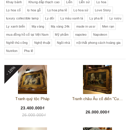
Khay bánh
Khung đắp thạch cao
Liễn
Liễn sứ
Lọ hoa
Lọ hoa cổ
lọ hoa gỗ
Lọ hoa pha lê
Lọ hoa sứ
Love Story
luxury collectible lamp
Ly đôi
Ly màu xanh lá
Ly pha lê
Ly rượu
Ly xanh biển
Mạ vàng
Mạ vàng 24k
made in ussr
Men rạn
mua đồng hồ cổ tại Việt Nam
Mỹ phẩm
napoleo
Napoleon
Nghề thủ công
Nghệ thuật
Ngôi nhà
nội thất phong cách hoàng gia
Nutrilon
Pha lê
- 10%
Tranh quý tộc Pháp
Tranh châu Âu cổ điển "Cuộc sống lao động"
23.400.000₫
26.000.000₫
26.000.000₫