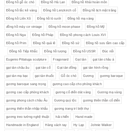
Đồng hồ gỗ óc chó
Đồng hồ Hà Lan
Đồng hồ Khải hoàn môn
Đồng hồ lắc kê vàng
Đồng hồ Lenzkirch cổ
Đồng hồ lịch mặt trăng
Đồng hồ Liên Xô
Đồng hồ lò sưởi
Đồng hồ mạ vàng
đồng hồ máy cơ vintage
Đồng hồ moon phase
Đồng hồ Mỹ
Đồng hồ Nga
Đồng hồ Pháp
Đồng hồ phong cách Louis XVI
Đồng hồ Prim
Đồng hồ quả lê
Đồng hồ sứ
Đồng hồ sưu tầm cao cấp
Đồng hồ Tiệp Khắc
Đồng hồ tượng
Đồng hồ USSR
Đúc nổi
Eugenio Pittaluga sculpture
Fragonard
Gạt tàn
gạt tàn châu á
gạt tàn châu âu
gạt tàn cổ
Gạt tàn đồng
gạt tàn hình rồng
gạt tàn mạ bạc
gạt tàn thuốc
Gỗ óc chó
Gương
gương baroque
gương baroque sang trọng
gương cao cấp cho phòng khách
gương cao cấp phòng khách
gương cổ điển dát vàng
Gương mạ vàng
gương phong cách châu Âu
Gương quý tộc
gương thiên thần cổ điển
gương thiên thần nhập khẩu
gương trang trí biệt thự
gương treo tường nghệ thuật
hải chiến
Hand made
Handmade in England
Hàng xách tay
Hy Lạp
Johnie Walker