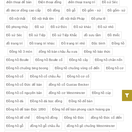
điện thoại để bàn
Điện thoại đồng
điên thoại trang trí
Đồ sứ Séc
đồ decor đồng cao cấp
Đồ đồng
Đồ gỗ
Đồ gốm - sứ
Đồ gốm- sứ
Đồ nội thất
Đồ nội thất lớn
đồ nội thất Pháp
Đồ pha lê
Đồ phong thủy
Đồ sứ
Đồ sứ Đức
Đồ sứ khác
Đồ sứ nhỏ
Đồ sứ Séc
Đồ sứ Tiệp
Đồ sứ Tiệp Khắc
đồ sưu tầm
Đồ thiếc
đồ trang trí
Đồ trang trí khác
Đồ trang trí nhỏ
Độc bình
Đồng hồ
Đồng hồ 3 món
đồng hồ bàn châu Âu xưa
Đồng hồ báo thức
Đồng hồ Boulle
Đồng hồ Boulle cổ
Đồng hồ cây
Đồng hồ chân nến
Đồng hồ chuông bing boong
Đồng hồ chuông vòng cổ điển
Đồng hồ cơ
Đồng hồ cổ
Đồng hồ cổ châu Âu
Đồng hồ cơ cổ
Đồng hồ cổ Đức để bàn
đồng hồ cổ Gustav Becker
Đồng hồ cổ nguyên bản
đồng hồ cơ Westminster
Đồng hồ cúp
Đồng hồ đá
Đồng hồ đá bọc đồng
Đồng hồ để bàn
Đồng hồ để bàn Đức 1890
Đồng hổ để bàn phong cách hoàng gia
Đồng hồ đế chế
Đồng hồ đồng
Đồng hồ Đức
đồng hồ Đức cổ điển
Đồng hồ gỗ
đồng hồ gỗ châu Âu
đồng hồ gõ chuông Westminster