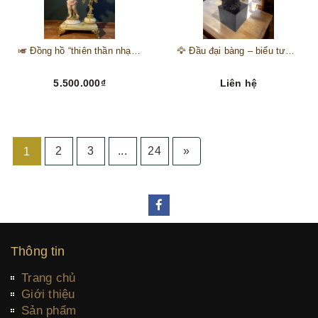
🎺 Đồng hồ “thiên thần nhạc hội” – tuyệt mỹ phẩm trang trí phong cách hoàng gia 🎼
🦅 Đầu đại bàng – biểu tượng của kẻ chinh phục trên đỉnh núi thành công 🦅
5.500.000₫
Liên hệ
2
3
...
24
»
1
Thông tin
Trang chủ
Giới thiệu
Sản phẩm