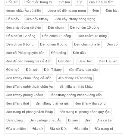
Cốc sứ
Cốc thiếc trang trí
Cời lửa
cúp
cúp sứ sưu tầm
decor châu Âu cổ điển
decor cổ điển sang trọng
Đèn
Đèn bàn
Đèn cây
đèn cây tiffany
đèn cây tiffany sang trọng
đèn chân đồng cổ điển
Đèn chùm
Đèn chùm 10 bóng
Đèn chùm 12 bóng
Đèn chùm 16 bóng
Đèn chùm 18 bóng
Đèn chùm 6 bóng
Đèn chùm 8 bóng
Đèn chùm pha lê
Đèn cổ
đèn cổ Pháp nguyên bản
Đèn công
Đèn dầu
đèn để bàn hoàng gia cổ điển
Đèn điện
Đèn Đức
Đèn Hà Lan
Đèn ngủ
Đèn sứ
Đèn Tiffany
đèn tiffany cao cấp
đèn tiffany chân đồng cổ điển
đèn tiffany chính hãng
đèn tiffany nghệ thuật châu Âu
đèn tiffany nhập khẩu
đèn tiffany phòng khách
đèn tiffany phòng khách đẳng cấp
đèn tiffany thật
đèn tiffany thật và giả
đèn tiffany thủ công
đèn trang trí phong cách Pháp
đèn trang trí phong cách quý tộc
Đèn tượng
Đèn vintage châu Âu
Đi săn
Đĩa
Đĩa cô tiên
Đĩa lưu niệm
Đĩa sứ
Đĩa sứ Đức
Đĩa thiếc
Đĩa trang trí