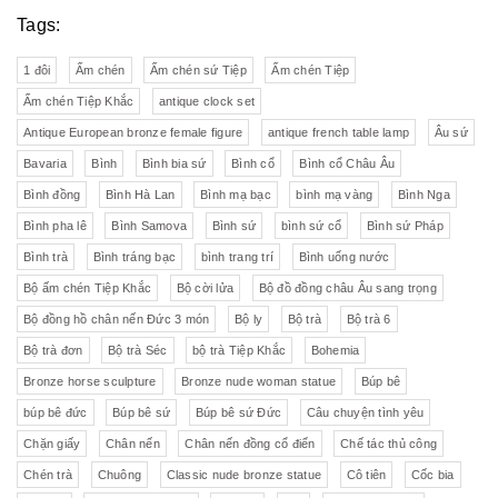
Tags:
1 đôi
Ấm chén
Ấm chén sứ Tiệp
Ấm chén Tiệp
Ấm chén Tiệp Khắc
antique clock set
Antique European bronze female figure
antique french table lamp
Âu sứ
Bavaria
Bình
Bình bia sứ
Bình cổ
Bình cổ Châu Âu
Bình đồng
Bình Hà Lan
Bình mạ bạc
bình mạ vàng
Bình Nga
Bình pha lê
Bình Samova
Bình sứ
bình sứ cổ
Bình sứ Pháp
Bình trà
Bình tráng bạc
bình trang trí
Bình uống nước
Bộ ấm chén Tiệp Khắc
Bộ cời lửa
Bộ đồ đồng châu Âu sang trọng
Bộ đồng hồ chân nến Đức 3 món
Bộ ly
Bộ trà
Bộ trà 6
Bộ trà đơn
Bộ trà Séc
bộ trà Tiệp Khắc
Bohemia
Bronze horse sculpture
Bronze nude woman statue
Búp bê
búp bê đức
Búp bê sứ
Búp bê sứ Đức
Câu chuyện tình yêu
Chặn giấy
Chân nến
Chân nến đồng cổ điển
Chế tác thủ công
Chén trà
Chuông
Classic nude bronze statue
Cô tiên
Cốc bia