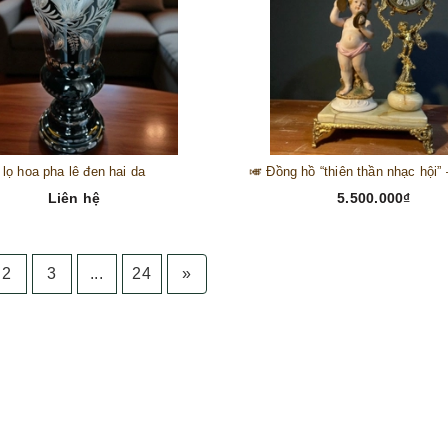
lọ hoa pha lê đen hai da
Liên hệ
5.500.000₫
2
3
...
24
»