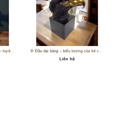
🎺 Đồng hồ “thiên thần nhạc hội” – tuyệt mỹ phẩm trang trí phong cách hoàng gia 🎼
🦅 Đầu đại bàng – biểu tượng của kẻ chinh phục trên đỉnh núi thành công 🦅
Liên hệ