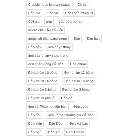
Pha lê màu đắp hoa nổi
Johnie Walker
Pháp
Classic nude bronze statue
Cô tiên
Cốc bia
Cốc sứ
Cốc thiếc trang trí
Pha lê
Đĩa trang trí
JB Deposee - Paris
Cời lửa
cúp
cúp sứ sưu tầm
Sứ hồng
Pha lê màu
L'art Bronze Qualité France
decor châu Âu cổ điển
decor cổ điển sang trọng
Đèn
Đèn bàn
Ấm chén sứ Tiệp
Bộ trà
Karlovy Vary
Đèn cây
đèn cây tiffany
Sữa
Đồng hồ Boulle
đèn cây tiffany sang trọng
đèn chân đồng cổ điển
Đèn chùm
Tượng đồng
Thảm
Đèn chùm 10 bóng
Đèn chùm 12 bóng
Đèn chùm 16 bóng
Đèn chùm 18 bóng
Độc bình
Đồ đồng
Đèn chùm 6 bóng
Đèn chùm 8 bóng
Tượng sứ
Đồ trang trí nhỏ
Đèn chùm pha lê
Đèn cổ
đèn cổ Pháp nguyên bản
Đèn công
Rượu Cognac
Đèn dầu
đèn để bàn hoàng gia cổ điển
Thực phẩm chức năng
Đèn điện
Đèn Đức
Đèn Hà Lan
Đèn ngủ
Đèn sứ
Đèn Tiffany
Rượu Whisky
Rượu vang