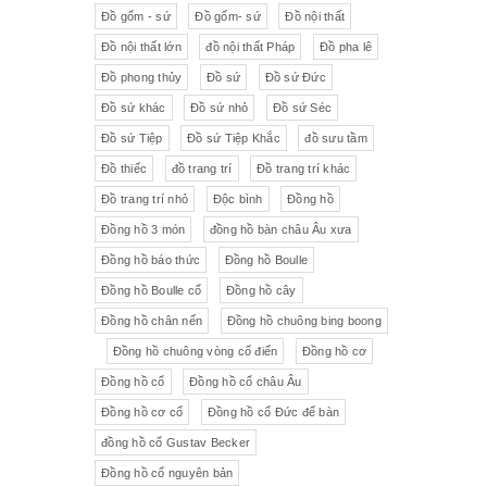
Đồ gốm - sứ
Đồ gốm- sứ
Đồ nội thất
Đồ nội thất lớn
đồ nội thất Pháp
Đồ pha lê
Đồ phong thủy
Đồ sứ
Đồ sứ Đức
Đồ sứ khác
Đồ sứ nhỏ
Đồ sứ Séc
Đồ sứ Tiệp
Đồ sứ Tiệp Khắc
đồ sưu tầm
Đồ thiếc
đồ trang trí
Đồ trang trí khác
Đồ trang trí nhỏ
Độc bình
Đồng hồ
Đồng hồ 3 món
đồng hồ bàn châu Âu xưa
Đồng hồ báo thức
Đồng hồ Boulle
Đồng hồ Boulle cổ
Đồng hồ cây
Đồng hồ chân nến
Đồng hồ chuông bing boong
Đồng hồ chuông vòng cổ điển
Đồng hồ cơ
Đồng hồ cổ
Đồng hồ cổ châu Âu
Đồng hồ cơ cổ
Đồng hồ cổ Đức để bàn
đồng hồ cổ Gustav Becker
Đồng hồ cổ nguyên bản