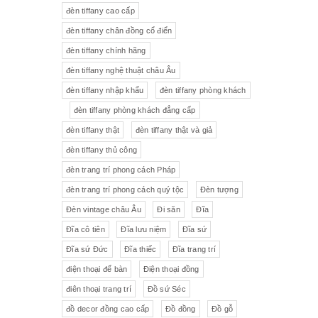
đèn tiffany cao cấp
Tượng gốm
Đèn bàn
đèn tiffany chân đồng cổ điển
đèn tiffany chính hãng
Tượng
Bộ trà sứ Tiệp
đèn tiffany nghệ thuật châu Âu
đèn tiffany nhập khẩu
đèn tiffany phòng khách
đèn tiffany phòng khách đẳng cấp
đèn tiffany thật
đèn tiffany thật và giả
đèn tiffany thủ công
đèn trang trí phong cách Pháp
đèn trang trí phong cách quý tộc
Đèn tượng
Đèn vintage châu Âu
Đi săn
Đĩa
Đĩa cô tiên
Đĩa lưu niệm
Đĩa sứ
Đĩa sứ Đức
Đĩa thiếc
Đĩa trang trí
điện thoại để bàn
Điện thoại đồng
điên thoại trang trí
Đồ sứ Séc
đồ decor đồng cao cấp
Đồ đồng
Đồ gỗ