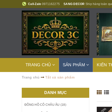
Call-Zalo
0971162275
SANG DECOR
Ship hàng toàn qu
TRANG CHỦ
SẢN PHẨM
KIẾN 
Trang chủ
Tất cả sản phẩm
DANH MỤC
ĐỒNG HỒ CỔ CHÂU ÂU (18)
- 10%