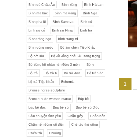
Liên Xô
Đồ trang trí khác
Đèn
Bình cổ Châu Âu
Bình đồng
Bình Hà Lan
Bình mạ bạc
bình mạ vàng
Bình Nga
Cộng hòa Séc- chợ đồ cổ Praha
Đồ sứ khác
Tranh sơn dầu
Bình pha lê
Bình Samova
Bình sứ
pha lê Tiệp
Đồ sứ Tiệp
bình sứ cổ
Bình sứ Pháp
Bình trà
Đồ sứ nhỏ
Đôn bình
Bình tráng bạc
bình trang trí
Sứ Đức
Italia, Germany
Âu sứ có nắp
Gạt tàn
Bình uống nước
Bộ ấm chén Tiệp Khắc
Bộ cời lửa
Bộ đồ đồng châu Âu sang trọng
VebR- Đức
Royal Schwabap
Ly pha lê
Liễn cổ
Bộ đồng hồ chân nến Đức 3 món
Bộ ly
H&C - Séc
Bohemia
Đồ sứ hồng
Đồ sứ
Bộ trà
Bộ trà 6
Bộ trà đơn
Bộ trà Séc
bộ trà Tiệp Khắc
Bohemia
1
Đức
Tiệp Khắc
Liễn sứ
Đồng hồ quả lê
Bronze horse sculpture
Bavaria
Nutrilon
Đồng hồ
Đèn chùm
Bronze nude woman statue
Búp bê
búp bê đức
Búp bê sứ
Búp bê sứ Đức
Fonderie Bords de Seine
Đèn chùm pha lê Tiệp
Câu chuyện tình yêu
Chặn giấy
Chân nến
Chân nến đồng cổ điển
Chế tác thủ công
Đồng hồ để bàn
Chế tác thủ công
Đồ nội thất
Hennessy
Chén trà
Chuông