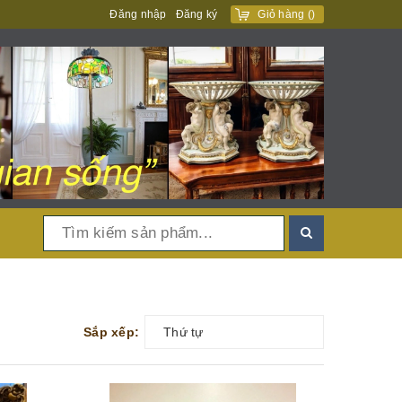
Đăng nhập
Đăng ký
Giỏ hàng
(
)
Sắp xếp:
Thứ tự