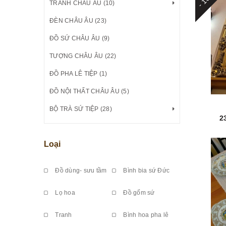
TRANH CHÂU ÂU (10)
ĐÈN CHÂU ÂU (23)
ĐỒ SỨ CHÂU ÂU (9)
TƯỢNG CHÂU ÂU (22)
ĐỒ PHA LÊ TIỆP (1)
ĐỒ NỘI THẤT CHÂU ÂU (5)
BỘ TRÀ SỨ TIỆP (28)
2
Loại
Đồ dùng- sưu tầm
Bình bia sứ Đức
Lọ hoa
Đồ gốm sứ
Tranh
Bình hoa pha lê